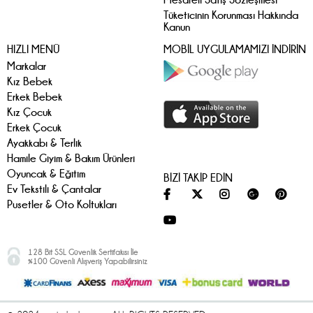
Tüketicinin Korunması Hakkında
Kanun
HIZLI MENÜ
MOBİL UYGULAMAMIZI İNDİRİN
Markalar
Kız Bebek
Erkek Bebek
Kız Çocuk
Erkek Çocuk
Ayakkabı & Terlik
Hamile Giyim & Bakım Ürünleri
Oyuncak & Eğitim
BİZİ TAKİP EDİN
Ev Tekstili & Çantalar
Pusetler & Oto Koltukları
128 Bit SSL Güvenlik Sertifakısı İle
%100 Güvenli Alışveriş Yapabilirsiniz