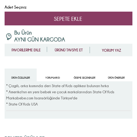
Adet Seçiniz
FAVORİLERİME EKLE
ÜRÜNÜ TAVSİYE ET
YORUM YAZ
ÜRÜN ÖZELLIKLERI
YORUMLAR
(0)
ÖDEME SEÇENEKLERI
ÜRÜN ÖNERILERI
* Çizgili, arka kısmında deri State of Kids aplikesi bulunan hırka
* Amerika'nın en yeni bebek ve çocuk markalarından State Of Kids
Markabebe.com lisansörlüğünde Türkiye'de
* State Of Kids USA