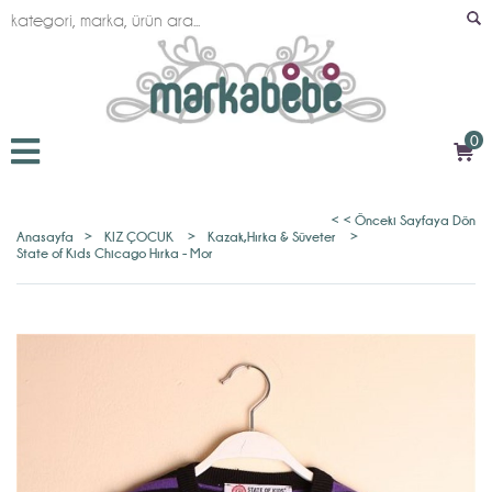
0
< < Önceki Sayfaya Dön
Anasayfa
>
KIZ ÇOCUK
>
Kazak,Hırka & Süveter
>
State of Kids Chicago Hırka - Mor