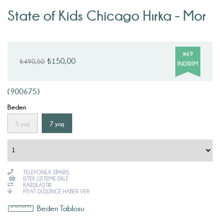
State of Kids Chicago Hırka - Mor
%
69
₺150,00
₺490,50
İNDIRIM
(900675)
Beden
5 yaş
7 yaş
TELEFONLA SIPARIŞ
İSTEK LISTEME EKLE
KARŞILAŞTIR
FIYAT DÜŞÜNCE HABER VER
Beden Tablosu