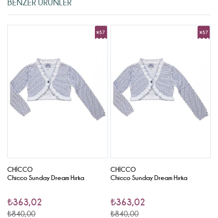
BENZER ÜRÜNLER
7
%57
%57
rim
İndirim
İndirim
CHICCO
CHICCO
C
Chicco Sunday Dream Hırka
Chicco Sunday Dream Hırka
C
₺363,02
₺363,02
₺840,00
₺840,00
₺