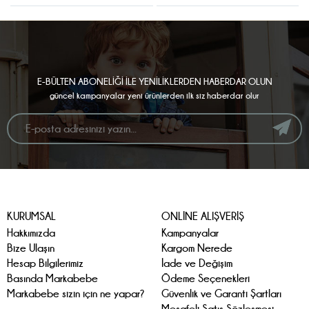
E-BÜLTEN ABONELİĞİ İLE YENİLİKLERDEN HABERDAR OLUN
güncel kampanyalar yeni ürünlerden ilk siz haberdar olur
KURUMSAL
ONLİNE ALIŞVERİŞ
Hakkımızda
Kampanyalar
Bize Ulaşın
Kargom Nerede
Hesap Bilgilerimiz
İade ve Değişim
Basında Markabebe
Ödeme Seçenekleri
Markabebe sizin için ne yapar?
Güvenlik ve Garanti Şartları
Mesafeli Satış Sözleşmesi