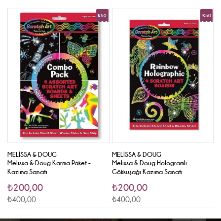
0
%50
%50
rim
İndirim
İndirim
MELISSA & DOUG
MELISSA & DOUG
M
-
Melissa & Doug Karma Paket -
Melissa & Doug Hologramli
M
Kazıma Sanatı
Gökkuşağı Kazıma Sanatı
K
₺200,00
₺200,00
₺400,00
₺400,00
₺