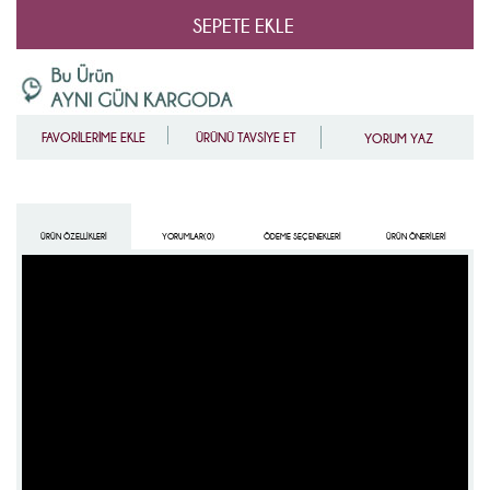
FAVORİLERİME EKLE
ÜRÜNÜ TAVSİYE ET
YORUM YAZ
ÜRÜN ÖZELLIKLERI
YORUMLAR
(0)
ÖDEME SEÇENEKLERI
ÜRÜN ÖNERILERI