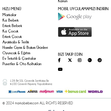
Kanun
HIZLI MENÜ
MOBİL UYGULAMAMIZI İNDİRİN
Markalar
Kız Bebek
Erkek Bebek
Kız Çocuk
Erkek Çocuk
Ayakkabı & Terlik
Hamile Giyim & Bakım Ürünleri
Oyuncak & Eğitim
BİZİ TAKİP EDİN
Ev Tekstili & Çantalar
Pusetler & Oto Koltukları
128 Bit SSL Güvenlik Sertifakısı İle
%100 Güvenli Alışveriş Yapabilirsiniz
© 2024 markabebe.com ALL RIGHTS RESERVED