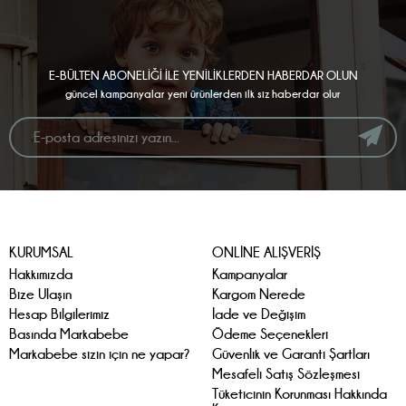
E-BÜLTEN ABONELİĞİ İLE YENİLİKLERDEN HABERDAR OLUN
güncel kampanyalar yeni ürünlerden ilk siz haberdar olur
KURUMSAL
ONLİNE ALIŞVERİŞ
Hakkımızda
Kampanyalar
Bize Ulaşın
Kargom Nerede
Hesap Bilgilerimiz
İade ve Değişim
Basında Markabebe
Ödeme Seçenekleri
Markabebe sizin için ne yapar?
Güvenlik ve Garanti Şartları
Mesafeli Satış Sözleşmesi
Tüketicinin Korunması Hakkında