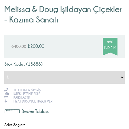
Melissa & Doug Işildayan Çiçekler
- Kazıma Sanatı
%
50
₺200,00
₺400,00
İNDIRIM
Stok Kodu : (15888)
TELEFONLA SIPARIŞ
İSTEK LISTEME EKLE
KARŞILAŞTIR
FIYAT DÜŞÜNCE HABER VER
Beden Tablosu
Adet Seçiniz