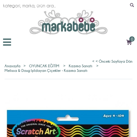
0
< < Önceki Sayfaya Dön
Anasayfa
>
OYUNCAK EĞİTİM
>
Kazıma Sanatı
>
Melissa & Doug Işildayan Çiçekler - Kazıma Sanatı