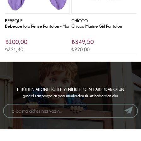
BEBEQUE
CHICCO
C
Bebeque Jojo Penye Pantolon - Mor
Chicco Marine Girl Pantolon
C
₺100,00
₺349,50
₺321,40
₺920,00
₺
E-BÜLTEN ABONELİĞİ İLE YENİLİKLERDEN HABERDAR OLUN
güncel kampanyalar yeni ürünlerden ilk siz haberdar olur