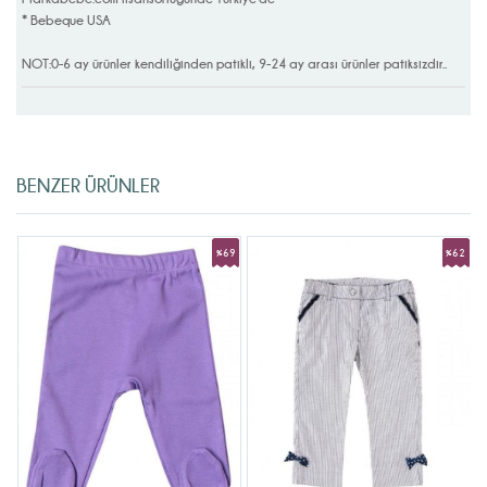
* Bebeque USA
NOT:0-6 ay ürünler kendiliğinden patikli, 9-24 ay arası ürünler patiksizdir..
BENZER ÜRÜNLER
9
%69
%62
rim
İndirim
İndirim