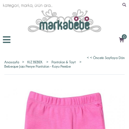
0
< < Önceki Sayfaya Dön
Anasayfa
>
KIZ BEBEK
>
Pantolon & Tayt
>
Bebeque Jojo Penye Pantolon - Koyu Pembe