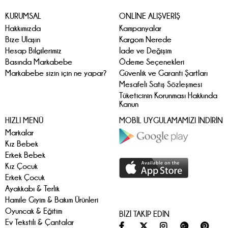
KURUMSAL
ONLİNE ALIŞVERİŞ
Hakkımızda
Kampanyalar
Bize Ulaşın
Kargom Nerede
Hesap Bilgilerimiz
İade ve Değişim
Basında Markabebe
Ödeme Seçenekleri
Markabebe sizin için ne yapar?
Güvenlik ve Garanti Şartları
Mesafeli Satış Sözleşmesi
Tüketicinin Korunması Hakkında
Kanun
HIZLI MENÜ
MOBİL UYGULAMAMIZI İNDİRİN
Markalar
Kız Bebek
Erkek Bebek
Kız Çocuk
Erkek Çocuk
Ayakkabı & Terlik
Hamile Giyim & Bakım Ürünleri
Oyuncak & Eğitim
BİZİ TAKİP EDİN
Ev Tekstili & Çantalar