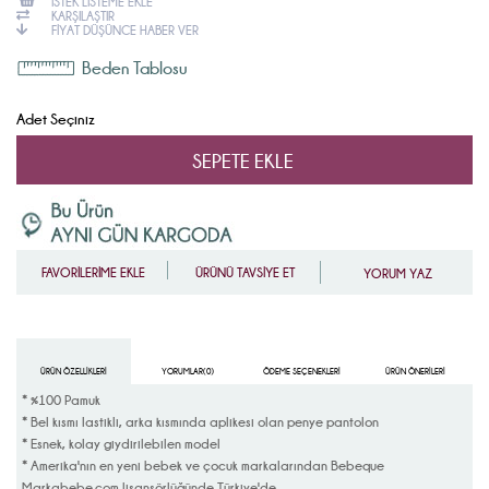
İSTEK LISTEME EKLE
KARŞILAŞTIR
FIYAT DÜŞÜNCE HABER VER
Beden Tablosu
Adet Seçiniz
FAVORİLERİME EKLE
ÜRÜNÜ TAVSİYE ET
YORUM YAZ
ÜRÜN ÖZELLIKLERI
YORUMLAR
(0)
ÖDEME SEÇENEKLERI
ÜRÜN ÖNERILERI
* %100 Pamuk
* Bel kısmı lastikli, arka kısmında aplikesi olan penye pantolon
* Esnek, kolay giydirilebilen model
* Amerika'nın en yeni bebek ve çocuk markalarından Bebeque
Markabebe.com lisansörlüğünde Türkiye'de