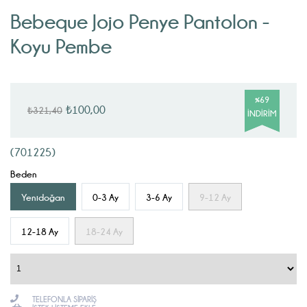
Bebeque Jojo Penye Pantolon -
Koyu Pembe
%
69
₺100,00
₺321,40
İNDIRIM
(701225)
Beden
Yenidoğan
0-3 Ay
3-6 Ay
9-12 Ay
12-18 Ay
18-24 Ay
TELEFONLA SIPARIŞ