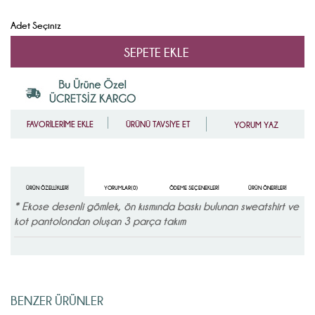
Adet Seçiniz
FAVORİLERİME EKLE
ÜRÜNÜ TAVSİYE ET
YORUM YAZ
ÜRÜN ÖZELLIKLERI
YORUMLAR
(0)
ÖDEME SEÇENEKLERI
ÜRÜN ÖNERILERI
* Ekose desenli gömlek, ön kısmında baskı bulunan sweatshirt ve
kot pantolondan oluşan 3 parça takım
BENZER ÜRÜNLER