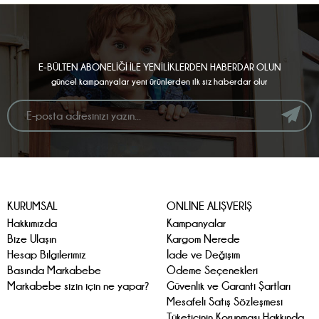
E-BÜLTEN ABONELİĞİ İLE YENİLİKLERDEN HABERDAR OLUN
güncel kampanyalar yeni ürünlerden ilk siz haberdar olur
KURUMSAL
ONLİNE ALIŞVERİŞ
Hakkımızda
Kampanyalar
Bize Ulaşın
Kargom Nerede
Hesap Bilgilerimiz
İade ve Değişim
Basında Markabebe
Ödeme Seçenekleri
Markabebe sizin için ne yapar?
Güvenlik ve Garanti Şartları
Mesafeli Satış Sözleşmesi
Tüketicinin Korunması Hakkında