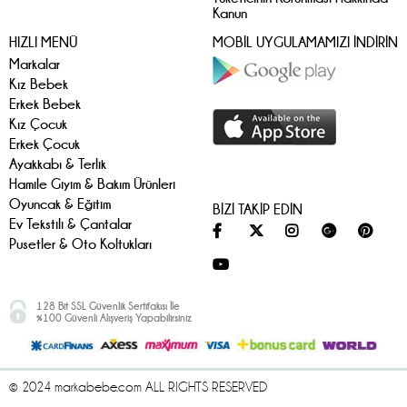
Kanun
HIZLI MENÜ
MOBİL UYGULAMAMIZI İNDİRİN
Markalar
Kız Bebek
Erkek Bebek
Kız Çocuk
Erkek Çocuk
Ayakkabı & Terlik
Hamile Giyim & Bakım Ürünleri
Oyuncak & Eğitim
BİZİ TAKİP EDİN
Ev Tekstili & Çantalar
Pusetler & Oto Koltukları
128 Bit SSL Güvenlik Sertifakısı İle
%100 Güvenli Alışveriş Yapabilirsiniz
© 2024 markabebe.com ALL RIGHTS RESERVED