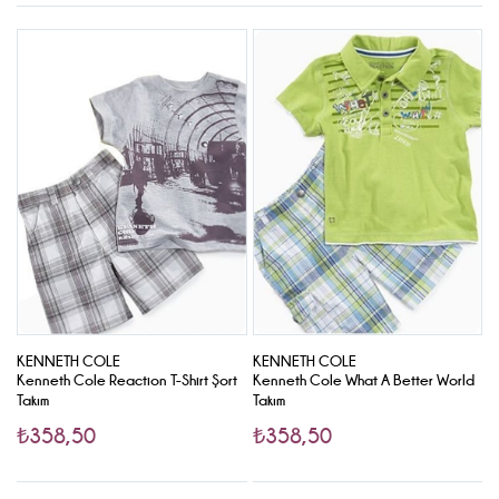
KENNETH COLE
KENNETH COLE
B
Kenneth Cole Reaction T-Shirt Şort
Kenneth Cole What A Better World
B
Takım
Takım
₺358,50
₺358,50
₺