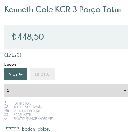
Kenneth Cole KCR 3 Parça Takım
₺448,50
(17120)
Beden
9-12 Ay
18-24 Ay
KRITIK STOK
TELEFONLA SIPARIŞ
İSTEK LISTEME EKLE
KARŞILAŞTIR
FIYAT DÜŞÜNCE HABER VER
Beden Tablosu