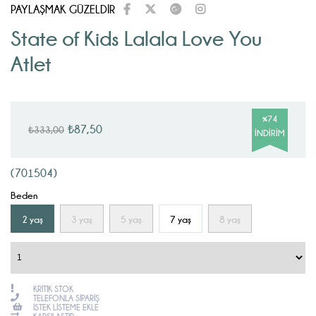
PAYLAŞMAK GÜZELDİR
State of Kids Lalala Love You
Atlet
%
74
₺87,50
₺333,00
İNDIRIM
(701504)
Beden
2 yaş
3 yaş
5 yaş
7 yaş
8 yaş
KRITIK STOK
TELEFONLA SIPARIŞ
İSTEK LISTEME EKLE