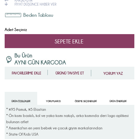
KARŞILAŞTIR
FIYAT DÜŞÜNCE HABER VER
Beden Tablosu
Adet Seçiniz
FAVORİLERİME EKLE
ÜRÜNÜ TAVSİYE ET
YORUM YAZ
ÜRÜN ÖZELLIKLERI
YORUMLAR
(0)
ÖDEME SEÇENEKLERI
ÜRÜN ÖNERILERI
* %95 Pamuk, %5 Elastan
* Ön kısmı baskılı, kol ve yaka kısmı nakışlı, arka kısmında deri logo aplikesi
bulunan atlet
* Amerika'nın en yeni bebek ve çocuk giyim markalarından
* State Of Kids USA