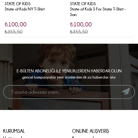
STATE OF KIDS
STATE OF KIDS
S
State of Kids NY T-Shirt
State of Kids S For State T-Shirt -
S
Sarı
₺100,00
₺100,00
₺355,50
₺355,50
₺
E-BÜLTEN ABONELİĞİ İLE YENİLİKLERDEN HABERDAR OLUN
güncel kampanyalar yeni ürünlerden ilk siz haberdar olur
KURUMSAL
ONLİNE ALIŞVERİŞ