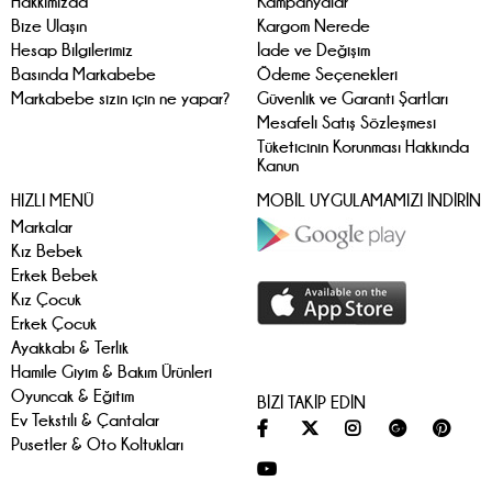
Hakkımızda
Kampanyalar
Bize Ulaşın
Kargom Nerede
Hesap Bilgilerimiz
İade ve Değişim
Basında Markabebe
Ödeme Seçenekleri
Markabebe sizin için ne yapar?
Güvenlik ve Garanti Şartları
Mesafeli Satış Sözleşmesi
Tüketicinin Korunması Hakkında
Kanun
HIZLI MENÜ
MOBİL UYGULAMAMIZI İNDİRİN
Markalar
Kız Bebek
Erkek Bebek
Kız Çocuk
Erkek Çocuk
Ayakkabı & Terlik
Hamile Giyim & Bakım Ürünleri
Oyuncak & Eğitim
BİZİ TAKİP EDİN
Ev Tekstili & Çantalar
Pusetler & Oto Koltukları