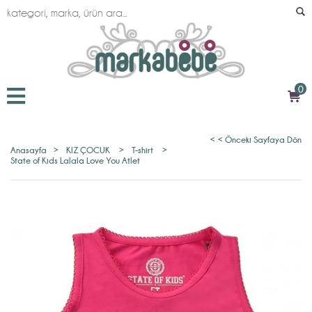
0
< < Önceki Sayfaya Dön
Anasayfa
>
KIZ ÇOCUK
>
T-shirt
>
State of Kids Lalala Love You Atlet