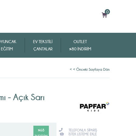
0
YUNCAK
EV TEKSTİLİ
OUTLET
EĞİTİM
ÇANTALAR
%80 İNDİRİM
< < Önceki Sayfaya Dön
ı - Açık Sarı
%
68
TELEFONLA SIPARIŞ
İSTEK LISTEME EKLE