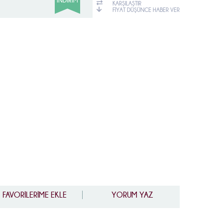
İNDIRIM
KARŞILAŞTIR
FIYAT DÜŞÜNCE HABER VER
FAVORİLERİME EKLE
YORUM YAZ