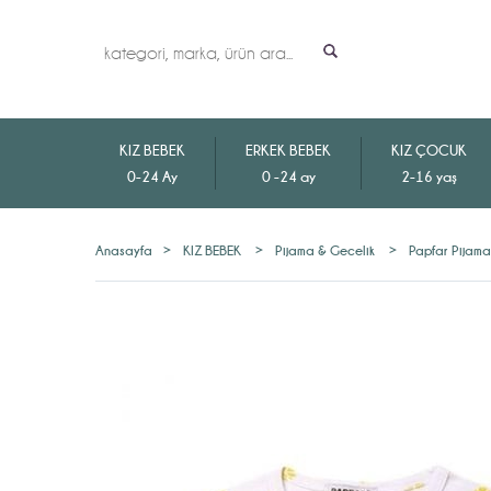
KIZ BEBEK
ERKEK BEBEK
KIZ ÇOCUK
0-24 Ay
0 -24 ay
2-16 yaş
Anasayfa
>
KIZ BEBEK
>
Pijama & Gecelik
>
Papfar Pijama 