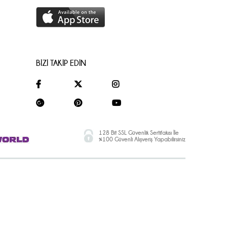
BİZİ TAKİP EDİN
128 Bit SSL Güvenlik Sertifakısı İle
%100 Güvenli Alışveriş Yapabilirsiniz