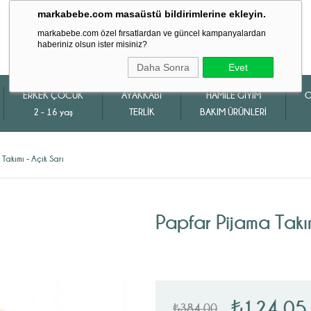
markabebe.com masaüstü bildirimlerine ekleyin.
markabebe.com özel fırsatlardan ve güncel kampanyalardan
haberiniz olsun ister misiniz?
Daha Sonra
Evet
ERKEK ÇOCUK
AYAKKABI
HAMİLE GİYİM
O
2 - 16 yaş
TERLİK
BAKIM ÜRÜNLERİ
Takımı - Açık Sarı
Papfar Pijama Takım
₺124,05
₺384,00