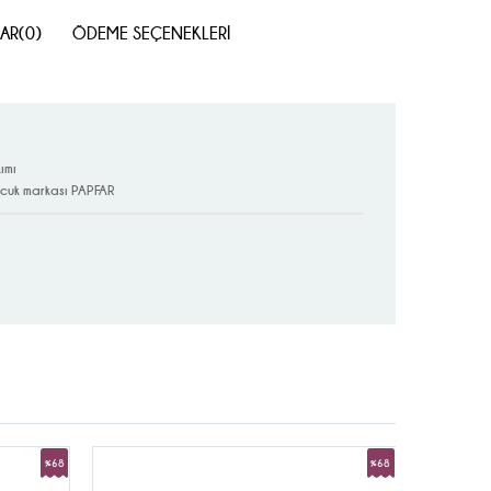
AR
(0)
ÖDEME SEÇENEKLERI
ımı
ocuk markası PAPFAR
%68
%68