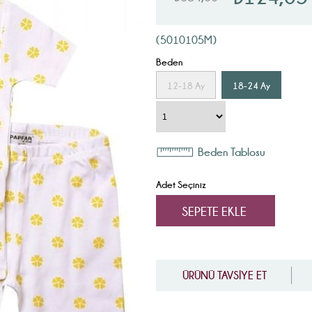
(5010105M)
Beden
12-18 Ay
18-24 Ay
Beden Tablosu
Adet Seçiniz
ÜRÜNÜ TAVSİYE ET