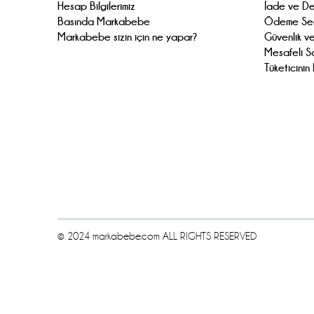
Hesap Bilgilerimiz
İade ve De
Basında Markabebe
Ödeme Seç
Markabebe sizin için ne yapar?
Güvenlik ve
Mesafeli S
Tüketicini
© 2024 markabebe.com ALL RIGHTS RESERVED