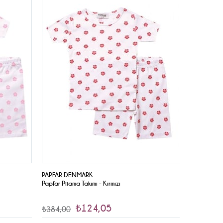
İndirim
İndirim
PAPFAR DENMARK
PAPFAR DE
Papfar Pijama Takımı - Kırmızı
Papfar Pija
₺124,05
₺384,00
₺414,00