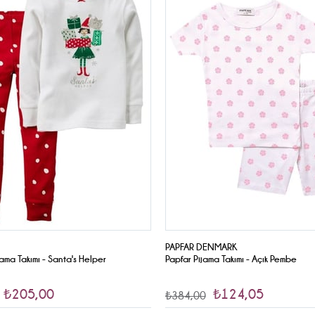
İndirim
PAPFAR DENMARK
jama Takımı - Santa's Helper
Papfar Pijama Takımı - Açık Pembe
₺205,00
₺124,05
₺384,00