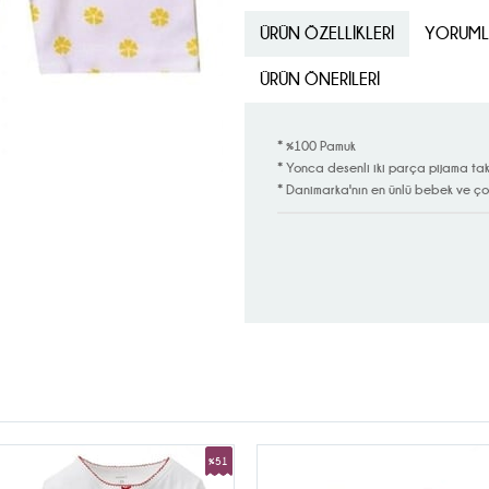
ÜRÜN ÖZELLIKLERI
YORUML
ÜRÜN ÖNERILERI
* %100 Pamuk
* Yonca desenli iki parça pijama tak
* Danimarka'nın en ünlü bebek ve ç
%51