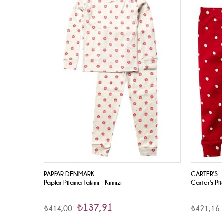
İndirim
İndirim
PAPFAR DENMARK
CARTER'S
Papfar Pijama Takımı - Kırmızı
Carter's Pi
₺137,91
₺414,00
₺421,16