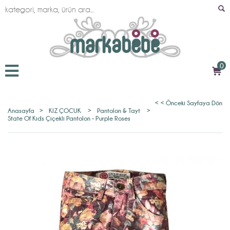
0
< < Önceki Sayfaya Dön
Anasayfa
>
KIZ ÇOCUK
>
Pantolon & Tayt
>
State Of Kids Çiçekli Pantolon - Purple Roses