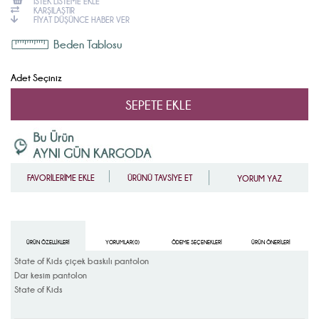
İSTEK LISTEME EKLE
KARŞILAŞTIR
FIYAT DÜŞÜNCE HABER VER
Beden Tablosu
Adet Seçiniz
FAVORİLERİME EKLE
ÜRÜNÜ TAVSİYE ET
YORUM YAZ
ÜRÜN ÖZELLIKLERI
YORUMLAR
(0)
ÖDEME SEÇENEKLERI
ÜRÜN ÖNERILERI
State of Kids çiçek baskılı pantolon
Dar kesim pantolon
State of Kids