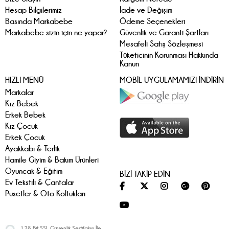
Hesap Bilgilerimiz
İade ve Değişim
Basında Markabebe
Ödeme Seçenekleri
Markabebe sizin için ne yapar?
Güvenlik ve Garanti Şartları
Mesafeli Satış Sözleşmesi
Tüketicinin Korunması Hakkında
Kanun
HIZLI MENÜ
MOBİL UYGULAMAMIZI İNDİRİN
Markalar
Kız Bebek
Erkek Bebek
Kız Çocuk
Erkek Çocuk
Ayakkabı & Terlik
Hamile Giyim & Bakım Ürünleri
Oyuncak & Eğitim
BİZİ TAKİP EDİN
Ev Tekstili & Çantalar
Pusetler & Oto Koltukları
128 Bit SSL Güvenlik Sertifakısı İle