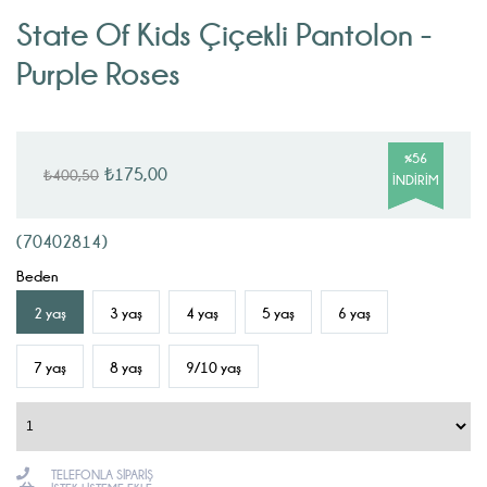
State Of Kids Çiçekli Pantolon -
Purple Roses
%
56
₺175,00
₺400,50
İNDIRIM
(70402814)
Beden
2 yaş
3 yaş
4 yaş
5 yaş
6 yaş
7 yaş
8 yaş
9/10 yaş
TELEFONLA SIPARIŞ