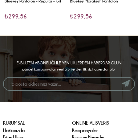
Bluekey Pantolon - Regular - Gri
Bluekey Marakesh Pantolon
B
₺299,56
₺299,56
E-BÜLTEN ABONELİĞİ İLE YENİLİKLERDEN HABERDAR OLUN
güncel kampanyalar yeni ürünlerden ilk siz haberdar olur
KURUMSAL
ONLİNE ALIŞVERİŞ
Hakkımızda
Kampanyalar
Bize Ulaşın
Kargom Nerede