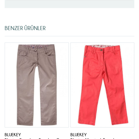
BENZER ÜRÜNLER
1
rim
BLUEKEY
BLUEKEY
B