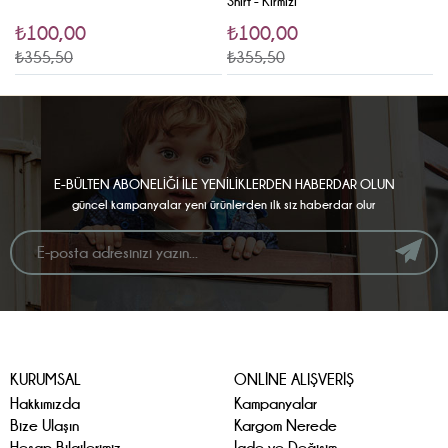
Shirt - Kırmızı
₺100,00
₺100,00
₺355,50
₺355,50
₺
E-BÜLTEN ABONELİĞİ İLE YENİLİKLERDEN HABERDAR OLUN
güncel kampanyalar yeni ürünlerden ilk siz haberdar olur
KURUMSAL
ONLİNE ALIŞVERİŞ
Hakkımızda
Kampanyalar
Bize Ulaşın
Kargom Nerede
Hesap Bilgilerimiz
İade ve Değişim