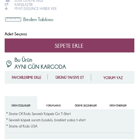
İSTEK LISTEME EKLE
KARŞILAŞTIR
FIYAT DÜŞÜNCE HABER VER
Beden Tablosu
Adet Seçiniz
FAVORİLERİME EKLE
ÜRÜNÜ TAVSİYE ET
YORUM YAZ
ÜRÜN ÖZELLIKLERI
YORUMLAR
(0)
ÖDEME SEÇENEKLERI
ÜRÜN ÖNERILERI
*
State Of Kids Sevimli Köpek Gri T-Shirt
* Sevimli köpek suratı baskılı, bisiklet yaka t-shirt
* State of Kids USA