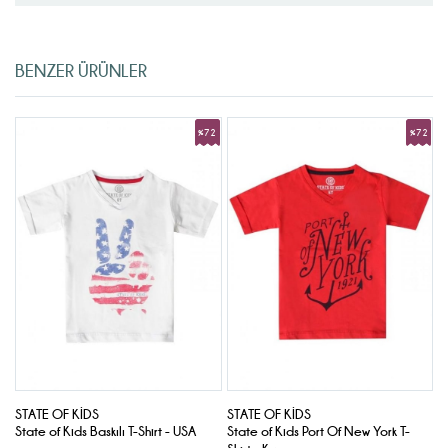
BENZER ÜRÜNLER
2
%72
%72
rim
İndirim
İndirim
STATE OF KIDS
STATE OF KIDS
S
State of Kids Baskılı T-Shirt - USA
State of Kids Port Of New York T-
S