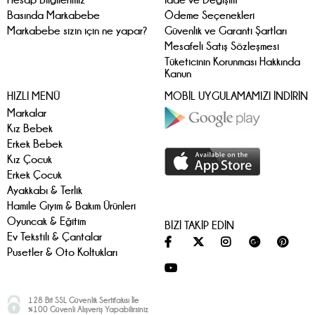
Basında Markabebe
Ödeme Seçenekleri
Markabebe sizin için ne yapar?
Güvenlik ve Garanti Şartları
Mesafeli Satış Sözleşmesi
Tüketicinin Korunması Hakkında
Kanun
HIZLI MENÜ
MOBİL UYGULAMAMIZI İNDİRİN
Markalar
Kız Bebek
Erkek Bebek
Kız Çocuk
Erkek Çocuk
Ayakkabı & Terlik
Hamile Giyim & Bakım Ürünleri
Oyuncak & Eğitim
BİZİ TAKİP EDİN
Ev Tekstili & Çantalar
Pusetler & Oto Koltukları
128 Bit SSL Güvenlik Sertifakısı İle
%100 Güvenli Alışveriş Yapabilirsiniz