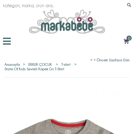
0
< < Önceki Sayfaya Dön
Anasayfa
>
ERKEK ÇOCUK
>
T-shirt
>
State Of Kids Sevimli Köpek Gri T-Shirt