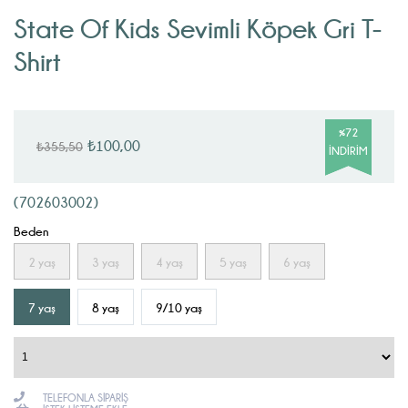
State Of Kids Sevimli Köpek Gri T-
Shirt
%
72
₺100,00
₺355,50
İNDIRIM
(702603002)
Beden
2 yaş
3 yaş
4 yaş
5 yaş
6 yaş
7 yaş
8 yaş
9/10 yaş
TELEFONLA SIPARIŞ