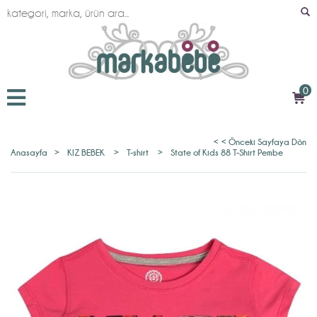
0
< < Önceki Sayfaya Dön
Anasayfa
>
KIZ BEBEK
>
T-shirt
>
State of Kids 88 T-Shirt Pembe