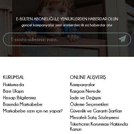
E-BÜLTEN ABONELİĞİ İLE YENİLİKLERDEN HABERDAR OLUN
güncel kampanyalar yeni ürünlerden ilk siz haberdar olur
KURUMSAL
ONLİNE ALIŞVERİŞ
Hakkımızda
Kampanyalar
Bize Ulaşın
Kargom Nerede
Hesap Bilgilerimiz
İade ve Değişim
Basında Markabebe
Ödeme Seçenekleri
Markabebe sizin için ne yapar?
Güvenlik ve Garanti Şartları
Mesafeli Satış Sözleşmesi
Tüketicinin Korunması Hakkında
Kanun