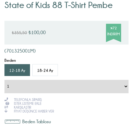
State of Kids 88 T-Shirt Pembe
%
72
₺100,00
₺355,50
İNDIRIM
(701325001M)
Beden
12-18 Ay
18-24 Ay
TELEFONLA SIPARIŞ
İSTEK LISTEME EKLE
KARŞILAŞTIR
FIYAT DÜŞÜNCE HABER VER
Beden Tablosu