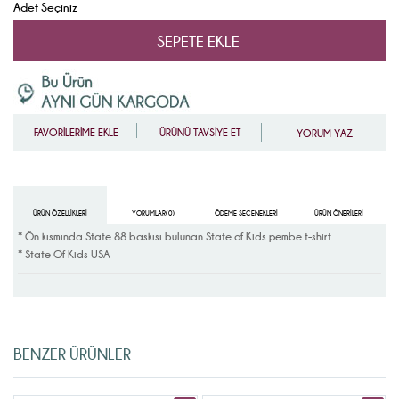
Adet Seçiniz
FAVORİLERİME EKLE
ÜRÜNÜ TAVSİYE ET
YORUM YAZ
ÜRÜN ÖZELLIKLERI
YORUMLAR
(0)
ÖDEME SEÇENEKLERI
ÜRÜN ÖNERILERI
* Ön kısmında State 88 baskısı bulunan
State of Kids pembe t-shirt
* State Of Kids USA
BENZER ÜRÜNLER