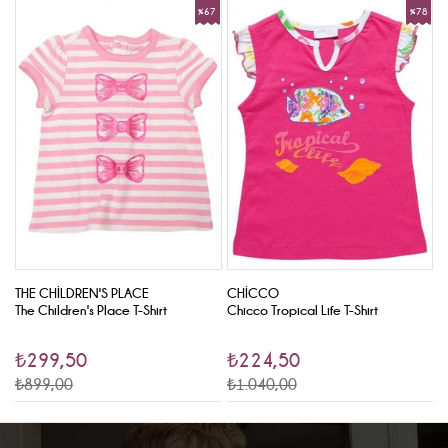
7
%67
%78
rim
İndirim
İndirim
THE CHILDREN'S PLACE
CHICCO
C
The Children's Place T-Shirt
Chicco Tropical Life T-Shirt
C
₺299,50
₺224,50
₺899,00
₺1.040,00
₺