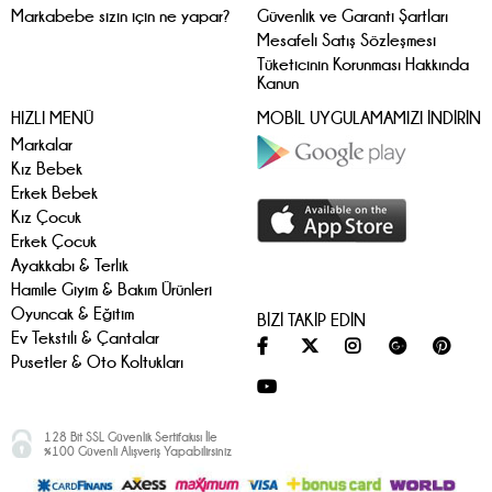
Markabebe sizin için ne yapar?
Güvenlik ve Garanti Şartları
Mesafeli Satış Sözleşmesi
Tüketicinin Korunması Hakkında
Kanun
HIZLI MENÜ
MOBİL UYGULAMAMIZI İNDİRİN
Markalar
Kız Bebek
Erkek Bebek
Kız Çocuk
Erkek Çocuk
Ayakkabı & Terlik
Hamile Giyim & Bakım Ürünleri
Oyuncak & Eğitim
BİZİ TAKİP EDİN
Ev Tekstili & Çantalar
Pusetler & Oto Koltukları
128 Bit SSL Güvenlik Sertifakısı İle
%100 Güvenli Alışveriş Yapabilirsiniz