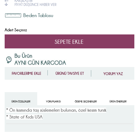
KARŞILAŞTIR
FIYAT DÜŞÜNCE HABER VER
Beden Tablosu
Adet Seçiniz
FAVORİLERİME EKLE
ÜRÜNÜ TAVSİYE ET
YORUM YAZ
ÜRÜN ÖZELLIKLERI
YORUMLAR
(0)
ÖDEME SEÇENEKLERI
ÜRÜN ÖNERILERI
* Ön kısmında taş süslemeleri bulunan, özel kesim tunik
* State of Kids USA