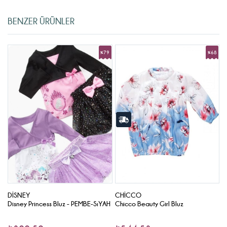
BENZER ÜRÜNLER
9
%79
%68
rim
İndirim
İndirim
DISNEY
CHICCO
S
AZ
Disney Princess Bluz - PEMBE-SıYAH
Chicco Beauty Girl Bluz
S