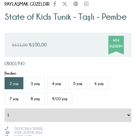
PAYLAŞMAK GÜZELDİR
State of Kids Tunik - Taşlı - Pembe
%
84
₺100,00
₺621,00
İNDIRIM
(800194)
Beden
2 yaş
3 yaş
4 yaş
5 yaş
6 yaş
7 yaş
8 yaş
9/10 yaş
TELEFONLA SIPARIŞ
İSTEK LISTEME EKLE