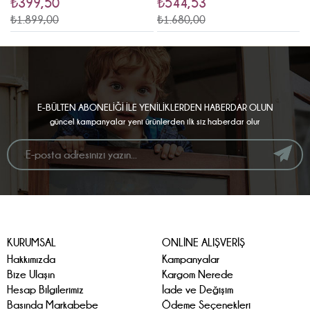
₺399,50
₺544,53
₺1.899,00
₺1.680,00
₺
E-BÜLTEN ABONELİĞİ İLE YENİLİKLERDEN HABERDAR OLUN
güncel kampanyalar yeni ürünlerden ilk siz haberdar olur
KURUMSAL
ONLİNE ALIŞVERİŞ
Hakkımızda
Kampanyalar
Bize Ulaşın
Kargom Nerede
Hesap Bilgilerimiz
İade ve Değişim
Basında Markabebe
Ödeme Seçenekleri