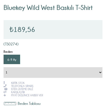
Bluekey Wild West Baskılı T-Shirt
₺189,56
(TS0274)
Beden
6-9 Ay
KRITIK STOK
TELEFONLA SIPARIŞ
İSTEK LISTEME EKLE
KARŞILAŞTIR
FIYAT DÜŞÜNCE HABER VER
Beden Tablosu