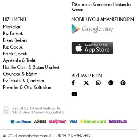
Tüketicinin Korunması Hakkında
Kanun
HIZLI MENÜ
MOBİL UYGULAMAMIZI İNDİRİN
Markalar
Kız Bebek
Erkek Bebek
Kız Çocuk
Erkek Çocuk
Ayakkabı & Terlik
Hamile Giyim & Bakım Ürünleri
Oyuncak & Eğitim
BİZİ TAKİP EDİN
Ev Tekstili & Çantalar
Pusetler & Oto Koltukları
128 Bit SSL Güvenlik Sertifakısı İle
%100 Güvenli Alışveriş Yapabilirsiniz
© 2024 markabebe.com ALL RIGHTS RESERVED