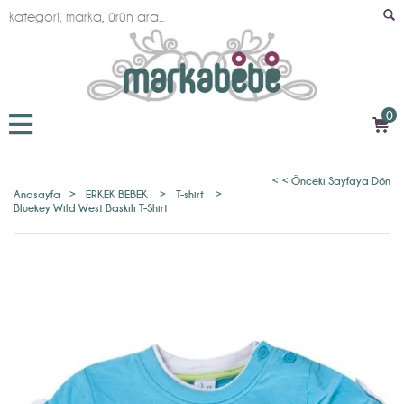
0
< < Önceki Sayfaya Dön
Anasayfa
>
ERKEK BEBEK
>
T-shirt
>
Bluekey Wild West Baskılı T-Shirt