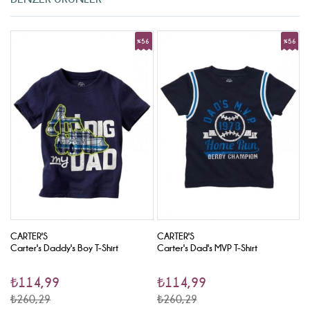
9
%56
%56
rim
İndirim
İndirim
CARTER'S
CARTER'S
C
Carter's Daddy's Boy T-Shirt
Carter's Dad's MVP T-Shirt
C
₺114,99
₺114,99
₺260,29
₺260,29
₺