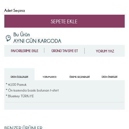
Adet Seçiniz
FAVORİLERİME EKLE
ÜRÜNÜ TAVSİYE ET
YORUM YAZ
ÜRÜN ÖZELLIKLERI
YORUMLAR
(0)
ÖDEME SEÇENEKLERI
ÜRÜN ÖNERILERI
* %100 Pamuk
* Ön kısmında baskı bulunan t-shirt
* Bluekey TÜRKıYE
BENZER ÜRÜNLER