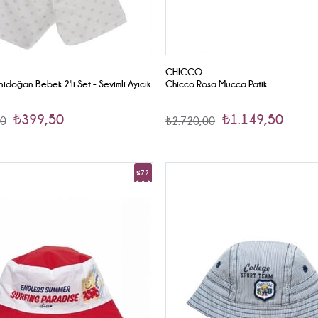
CHICCO
idoğan Bebek 2'li Set - Sevimli Ayıcık
Chicco Rosa Mucca Patik
₺399,50
₺1.149,50
00
₺2.720,00
%72
İndirim