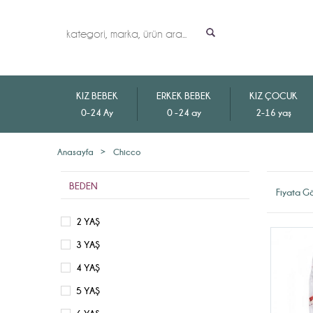
KIZ BEBEK
ERKEK BEBEK
KIZ ÇOCUK
0-24 Ay
0 -24 ay
2-16 yaş
Anasayfa
>
Chicco
BEDEN
Fiyata G
2 YAŞ
3 YAŞ
4 YAŞ
5 YAŞ