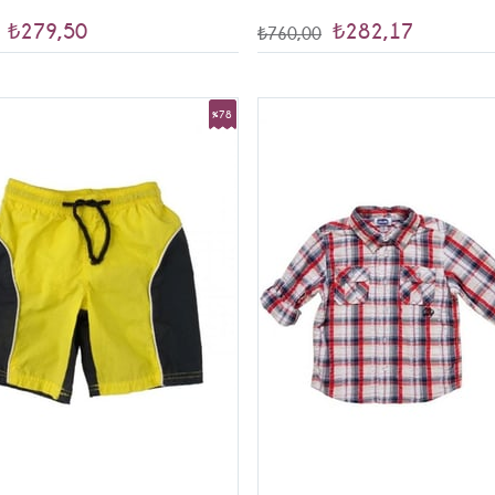
₺279,50
₺282,17
₺760,00
%78
İndirim