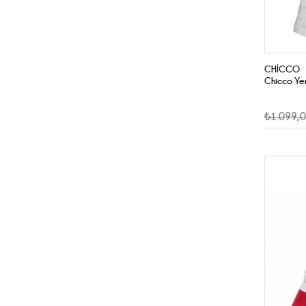
CHICCO
Chicco Yen
₺1.099,