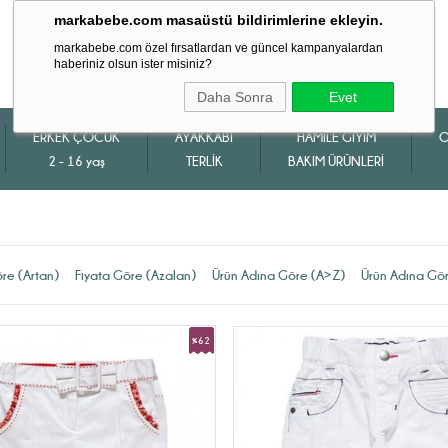
markabebe.com masaüstü bildirimlerine ekleyin.
markabebe.com özel fırsatlardan ve güncel kampanyalardan
haberiniz olsun ister misiniz?
Daha Sonra
Evet
ERKEK ÇOCUK
AYAKKABI
HAMİLE GİYİM
O
2 - 16 yaş
TERLİK
BAKIM ÜRÜNLERİ
öre (Artan)
Fiyata Göre (Azalan)
Ürün Adına Göre (A>Z)
Ürün Adına Gö
%62
İndirim