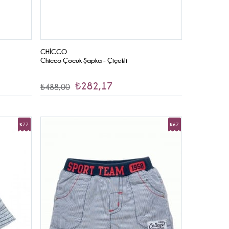
CHICCO
Chicco Çocuk Şapka - Çiçekli
₺282,17
₺488,00
%77
%67
İndirim
İndirim