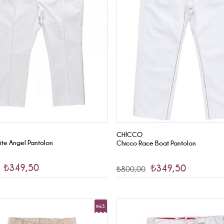
CHICCO
ite Angel Pantolon
Chicco Race Boat Pantolon
₺349,50
₺349,50
₺800,00
%63
İndirim