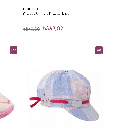
CHICCO
Chicco Sunday Dream Hırka
₺363,02
₺840,00
%58
%42
İndirim
İndirim