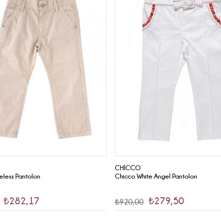
CHICCO
eless Pantolon
Chicco White Angel Pantolon
₺282,17
₺279,50
₺920,00