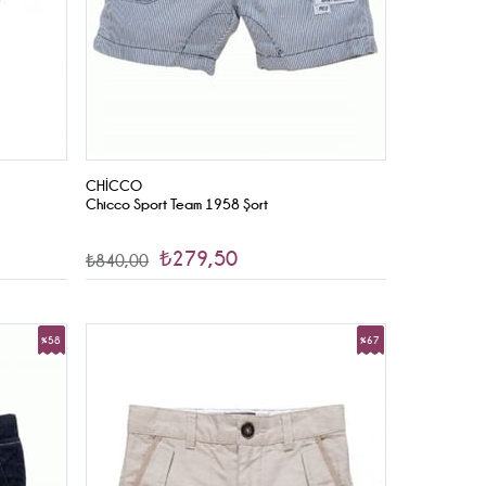
CHICCO
Chicco Sport Team 1958 Şort
₺279,50
₺840,00
%58
%67
İndirim
İndirim