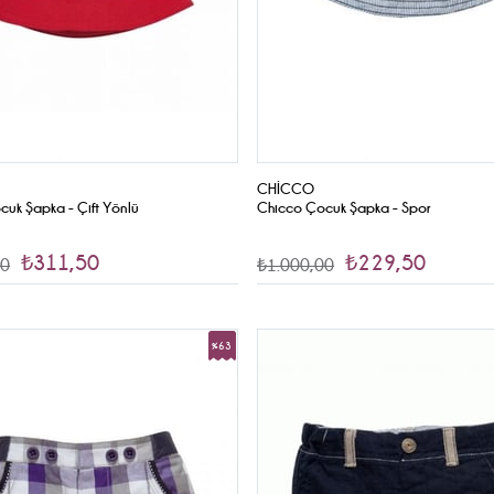
CHICCO
uk Şapka - Çift Yönlü
Chicco Çocuk Şapka - Spor
₺311,50
₺229,50
00
₺1.000,00
%63
İndirim