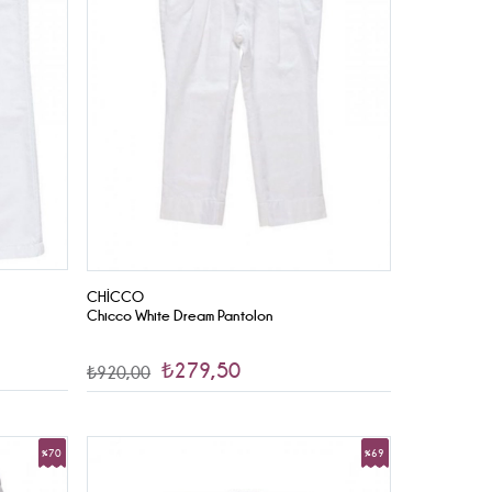
CHICCO
Chicco White Dream Pantolon
₺279,50
₺920,00
%70
%69
İndirim
İndirim