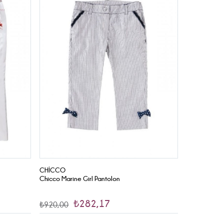
CHICCO
Chicco Marine Girl Pantolon
₺282,17
₺920,00