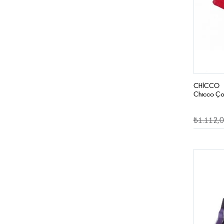
CHICCO
Chicco Çoc
₺1.112,