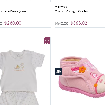
CHICCO
ua Bike Deniz Şortu
Chicco Fifty Eight Gömlek
₺280,00
₺363,02
00
₺840,00
%64
İndirim