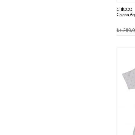
CHICCO
Chicco Aq
₺1.280,