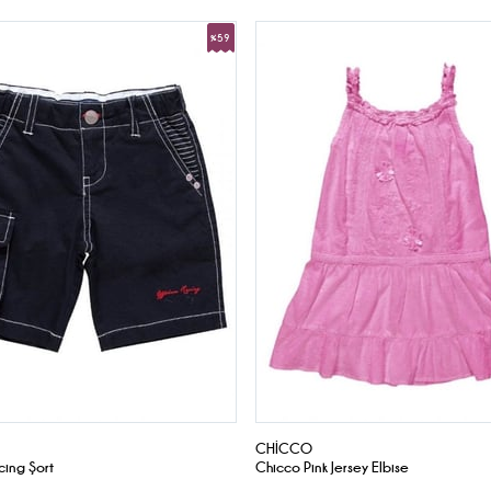
%59
İndirim
CHICCO
cing Şort
Chicco Pink Jersey Elbise