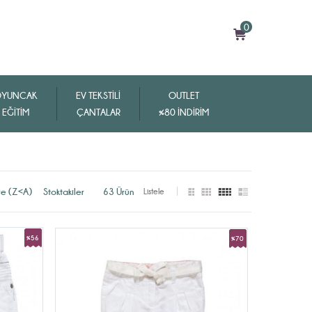
0
YUNCAK
EV TEKSTİLİ
OUTLET
EĞİTİM
ÇANTALAR
%80 İNDİRİM
re (Z<A)
Stoktakiler
63 Ürün
%56
%70
İndirim
İndirim