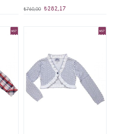
₺282,17
₺760,00
%57
%57
İndirim
İndirim