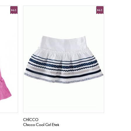
%63
%63
İndirim
İndirim
CHICCO
Chicco Cool Girl Etek