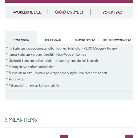
FAVORİLERİME EKLE
ÜRÜNÜ TAVSİYE ET
YORUM YAZ
ITEM FEATURES
COMMENTS
(0)
PAYMENT OPTIONS
ITEM RECOMMENDATIONS
* İlk katman çocuğunuzun cildi için en iyisi olan %100 Organik Pamuk
* İkinci katman koruma özellikli Non-Woven kumaş
* Üçüncü katman nefes alabilen kumaştan, dijital baskılı
* Yumuşak ve rahat kulaklıklar
* Burun kısmı özel, burnu kavrayan yapısıyla son derece rahat
* 4-12 yaş
* Yıkanabilir, tekrar kullanılabilir
SIMILAR ITEMS