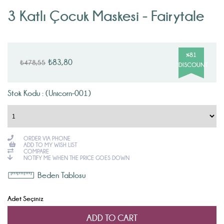
3 Katlı Çocuk Maskesi - Fairytale
%
81
₺83,80
₺478,55
DISCOUNT
Stok Kodu : (Unicorn-001)
ORDER VIA PHONE
ADD TO MY WISH LIST
COMPARE
NOTIFY ME WHEN THE PRICE GOES DOWN
Beden Tablosu
Adet Seçiniz