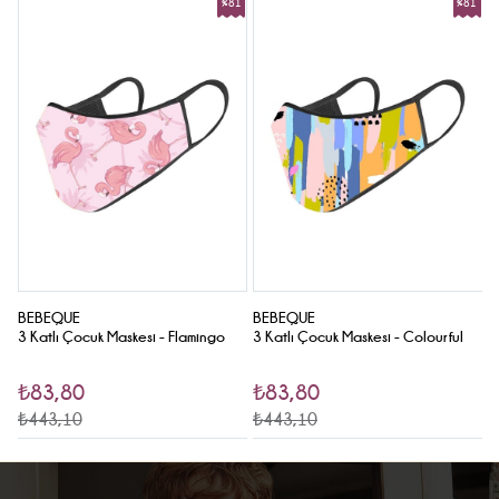
1
%81
%81
le
Sale
Sale
BEBEQUE
BEBEQUE
B
g
3 Katlı Çocuk Maskesi - Flamingo
3 Katlı Çocuk Maskesi - Colourful
3
₺83,80
₺83,80
₺443,10
₺443,10
₺