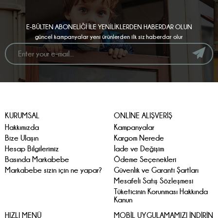
E-BÜLTEN ABONELİĞİ İLE YENİLİKLERDEN HABERDAR OLUN
güncel kampanyalar yeni ürünlerden ilk siz haberdar olur
KURUMSAL
ONLİNE ALIŞVERİŞ
Hakkımızda
Kampanyalar
Bize Ulaşın
Kargom Nerede
Hesap Bilgilerimiz
İade ve Değişim
Basında Markabebe
Ödeme Seçenekleri
Markabebe sizin için ne yapar?
Güvenlik ve Garanti Şartları
Mesafeli Satış Sözleşmesi
Tüketicinin Korunması Hakkında
Kanun
HIZLI MENÜ
MOBİL UYGULAMAMIZI İNDİRİN