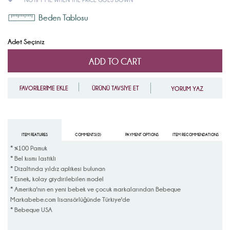
Beden Tablosu
Adet Seçiniz
FAVORİLERİME EKLE
ÜRÜNÜ TAVSİYE ET
YORUM YAZ
ITEM FEATURES
COMMENTS
(0)
PAYMENT OPTIONS
ITEM RECOMMENDATIONS
* %100 Pamuk
* Bel kısmı lastikli
* Dizaltında yıldız aplikesi bulunan
* Esnek, kolay giydirilebilen model
* Amerika'nın en yeni bebek ve çocuk markalarından Bebeque
Markabebe.com lisansörlüğünde Türkiye'de
* Bebeque USA