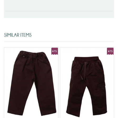
SIMILAR ITEMS
%75
%75
Sale
Sale