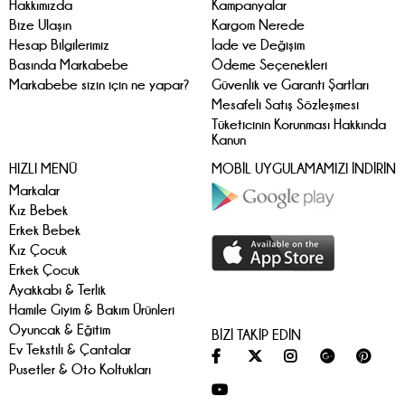
Hakkımızda
Kampanyalar
Bize Ulaşın
Kargom Nerede
Hesap Bilgilerimiz
İade ve Değişim
Basında Markabebe
Ödeme Seçenekleri
Markabebe sizin için ne yapar?
Güvenlik ve Garanti Şartları
Mesafeli Satış Sözleşmesi
Tüketicinin Korunması Hakkında
Kanun
HIZLI MENÜ
MOBİL UYGULAMAMIZI İNDİRİN
Markalar
Kız Bebek
Erkek Bebek
Kız Çocuk
Erkek Çocuk
Ayakkabı & Terlik
Hamile Giyim & Bakım Ürünleri
Oyuncak & Eğitim
BİZİ TAKİP EDİN
Ev Tekstili & Çantalar
Pusetler & Oto Koltukları