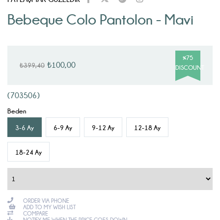
Bebeque Colo Pantolon - Mavi
%
75
₺100,00
₺399,40
DISCOUNT
(703506)
Beden
3-6 Ay
6-9 Ay
9-12 Ay
12-18 Ay
18-24 Ay
ORDER VIA PHONE
ADD TO MY WISH LIST
COMPARE
NOTIFY ME WHEN THE PRICE GOES DOWN