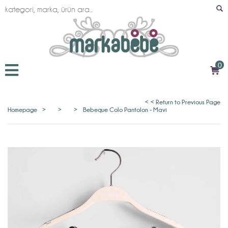
0
< < Return to Previous Page
Homepage
>
>
>
Bebeque Colo Pantolon - Mavi