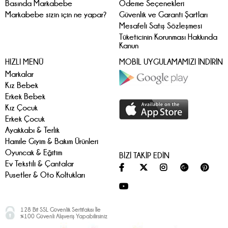
Basında Markabebe
Ödeme Seçenekleri
Markabebe sizin için ne yapar?
Güvenlik ve Garanti Şartları
Mesafeli Satış Sözleşmesi
Tüketicinin Korunması Hakkında
Kanun
HIZLI MENÜ
MOBİL UYGULAMAMIZI İNDİRİN
Markalar
Kız Bebek
Erkek Bebek
Kız Çocuk
Erkek Çocuk
Ayakkabı & Terlik
Hamile Giyim & Bakım Ürünleri
Oyuncak & Eğitim
BİZİ TAKİP EDİN
Ev Tekstili & Çantalar
Pusetler & Oto Koltukları
128 Bit SSL Güvenlik Sertifakısı İle
%100 Güvenli Alışveriş Yapabilirsiniz