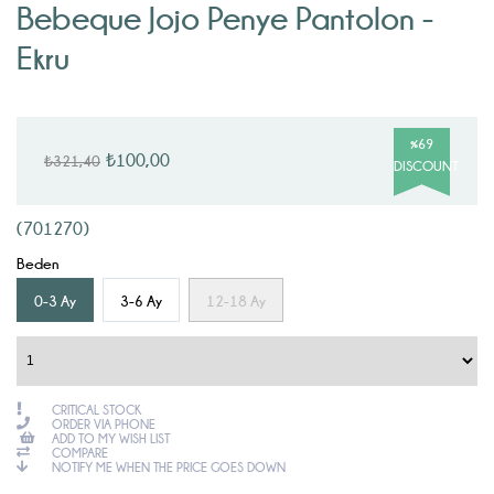
Bebeque Jojo Penye Pantolon -
Ekru
%
69
₺100,00
₺321,40
DISCOUNT
(701270)
Beden
0-3 Ay
3-6 Ay
12-18 Ay
CRITICAL STOCK
ORDER VIA PHONE
ADD TO MY WISH LIST
COMPARE
NOTIFY ME WHEN THE PRICE GOES DOWN