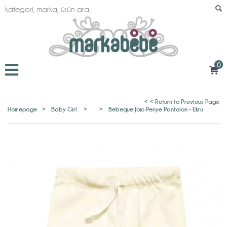
0
< < Return to Previous Page
Homepage
>
Baby Girl
>
>
Bebeque Jojo Penye Pantolon - Ekru