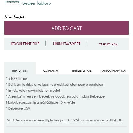
Beden Tablosu
Adet Seçiniz
FAVORİLERİME EKLE
ÜRÜNÜ TAVSİYE ET
YORUM YAZ
ITEM FEATURES
COMMENTS
(0)
PAYMENT OPTIONS
ITEM RECOMMENDATIONS
* %100 Pamuk
* Bel kısmı lastikli, arka kısmında aplikesi olan penye pantolon
* Esnek, kolay giydirilebilen model
* Amerika'nın en yeni bebek ve çocuk markalarından Bebeque
Markabebe.com lisansörlüğünde Türkiye'de
* Bebeque USA
NOT:0-6 ay ürünler kendiliğinden patikli, 9-24 ay arası ürünler patiksizdir..