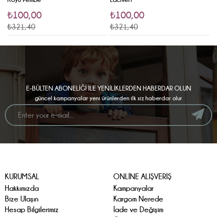
₺100,00
₺100,00
₺321,40
₺321,40
₺
E-BÜLTEN ABONELİĞİ İLE YENİLİKLERDEN HABERDAR OLUN
güncel kampanyalar yeni ürünlerden ilk siz haberdar olur
KURUMSAL
ONLİNE ALIŞVERİŞ
Hakkımızda
Kampanyalar
Bize Ulaşın
Kargom Nerede
Hesap Bilgilerimiz
İade ve Değişim