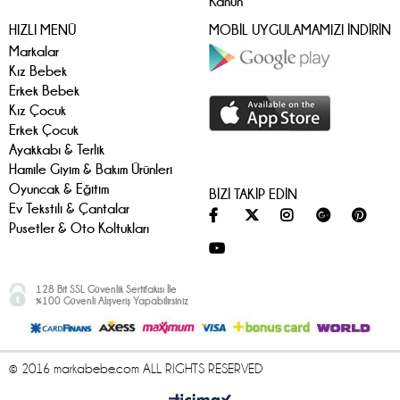
Kanun
HIZLI MENÜ
MOBİL UYGULAMAMIZI İNDİRİN
Markalar
Kız Bebek
Erkek Bebek
Kız Çocuk
Erkek Çocuk
Ayakkabı & Terlik
Hamile Giyim & Bakım Ürünleri
Oyuncak & Eğitim
BİZİ TAKİP EDİN
Ev Tekstili & Çantalar
Pusetler & Oto Koltukları
128 Bit SSL Güvenlik Sertifakısı İle
%100 Güvenli Alışveriş Yapabilirsiniz
© 2016 markabebe.com ALL RIGHTS RESERVED