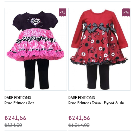
5
%71
%76
e
Sale
Sale
RARE EDITIONS
RARE EDITIONS
S
Rare Editions Set
Rare Editions Takım - Fiyonk Süslü
S
(
₺241,86
₺241,86
₺834,00
₺1.014,00
₺