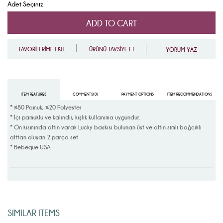
Adet Seçiniz
FAVORİLERİME EKLE
ÜRÜNÜ TAVSİYE ET
YORUM YAZ
ITEM FEATURES
COMMENTS
(0)
PAYMENT OPTIONS
ITEM RECOMMENDATIONS
* %80 Pamuk, %20 Polyester
* İçi pamuklu ve kalındır, kışlık kullanıma uygundur.
* Ön kısmında altın varak Lucky baskısı bulunan üst ve altın simli bağcıklı
alttan oluşan 2 parça set
* Bebeque USA
SIMILAR ITEMS