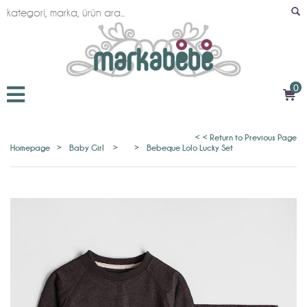
0
< < Return to Previous Page
Homepage
>
Baby Girl
>
>
Bebeque Lolo Lucky Set