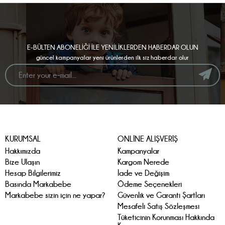
E-BÜLTEN ABONELİĞİ İLE YENİLİKLERDEN HABERDAR OLUN
güncel kampanyalar yeni ürünlerden ilk siz haberdar olur
KURUMSAL
ONLİNE ALIŞVERİŞ
Hakkımızda
Kampanyalar
Bize Ulaşın
Kargom Nerede
Hesap Bilgilerimiz
İade ve Değişim
Basında Markabebe
Ödeme Seçenekleri
Markabebe sizin için ne yapar?
Güvenlik ve Garanti Şartları
Mesafeli Satış Sözleşmesi
Tüketicinin Korunması Hakkında