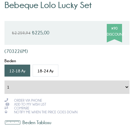
Bebeque Lolo Lucky Set
%
90
₺225,00
₺2.259,94
DISCOUNT
(703226M)
Beden
12-18 Ay
18-24 Ay
ORDER VIA PHONE
ADD TO MY WISH LIST
COMPARE
NOTIFY ME WHEN THE PRICE GOES DOWN
Beden Tablosu