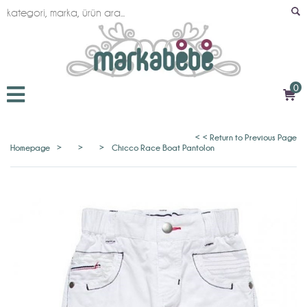
0
< < Return to Previous Page
Homepage
>
>
>
Chicco Race Boat Pantolon