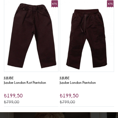
%75
%75
Sale
Sale
JUJUBE
JUJUBE
C
 -
Jujube London Kot Pantolon
Jujube London Pantolon
C
₺199,50
₺199,50
₺799,00
₺799,00
₺