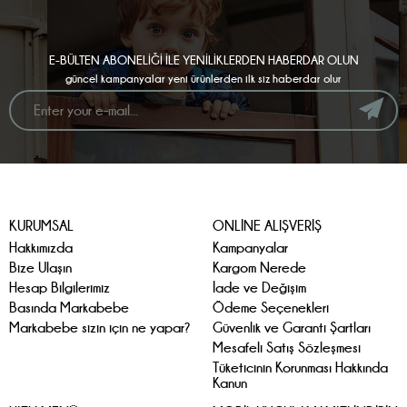
E-BÜLTEN ABONELİĞİ İLE YENİLİKLERDEN HABERDAR OLUN
güncel kampanyalar yeni ürünlerden ilk siz haberdar olur
KURUMSAL
ONLİNE ALIŞVERİŞ
Hakkımızda
Kampanyalar
Bize Ulaşın
Kargom Nerede
Hesap Bilgilerimiz
İade ve Değişim
Basında Markabebe
Ödeme Seçenekleri
Markabebe sizin için ne yapar?
Güvenlik ve Garanti Şartları
Mesafeli Satış Sözleşmesi
Tüketicinin Korunması Hakkında
Kanun