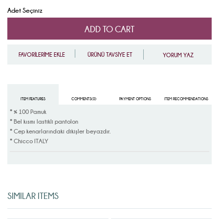
Adet Seçiniz
FAVORİLERİME EKLE
ÜRÜNÜ TAVSİYE ET
YORUM YAZ
ITEM FEATURES
COMMENTS
(0)
PAYMENT OPTIONS
ITEM RECOMMENDATIONS
* % 100 Pamuk
* Bel kısmı lastikli pantolon
* Cep kenarlarındaki dikişler beyazdır.
* Chicco ITALY
SIMILAR ITEMS