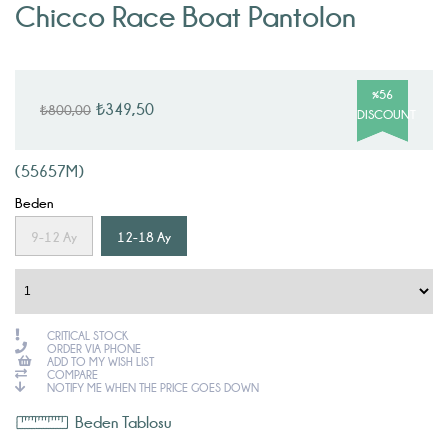
Chicco Race Boat Pantolon
%
56
₺349,50
₺800,00
DISCOUNT
(55657M)
Beden
9-12 Ay
12-18 Ay
CRITICAL STOCK
ORDER VIA PHONE
ADD TO MY WISH LIST
COMPARE
NOTIFY ME WHEN THE PRICE GOES DOWN
Beden Tablosu