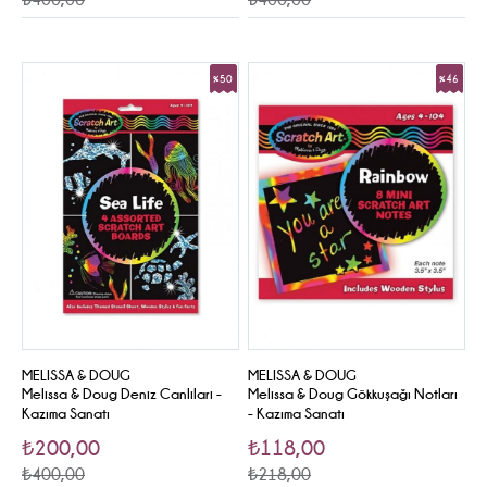
%50
%46
Sale
Sale
MELISSA & DOUG
MELISSA & DOUG
Melissa & Doug Deniz Canlilari -
Melissa & Doug Gökkuşağı Notları
Kazıma Sanatı
- Kazıma Sanatı
₺200,00
₺118,00
₺400,00
₺218,00