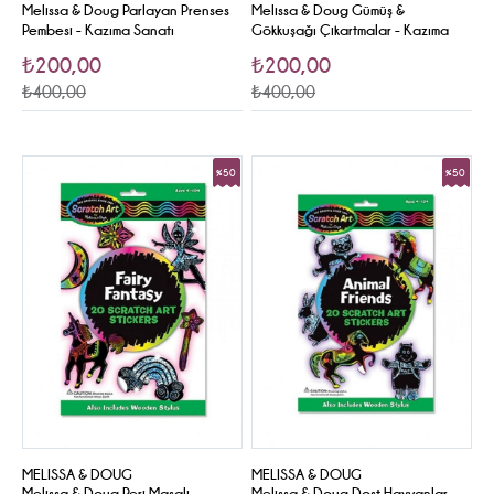
Melissa & Doug Parlayan Prenses
Melissa & Doug Gümüş &
Pembesi - Kazıma Sanatı
Gökkuşağı Çikartmalar - Kazıma
Sanatı
₺200,00
₺200,00
₺400,00
₺400,00
%50
%50
Sale
Sale
MELISSA & DOUG
MELISSA & DOUG
Melissa & Doug Peri Masali -
Melissa & Doug Dost Hayvanlar -