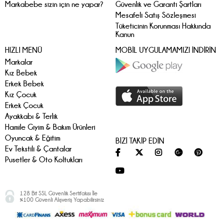
Markabebe sizin için ne yapar?
Güvenlik ve Garanti Şartları
Mesafeli Satış Sözleşmesi
Tüketicinin Korunması Hakkında
Kanun
HIZLI MENÜ
MOBİL UYGULAMAMIZI İNDİRİN
Markalar
Kız Bebek
Erkek Bebek
Kız Çocuk
Erkek Çocuk
Ayakkabı & Terlik
Hamile Giyim & Bakım Ürünleri
Oyuncak & Eğitim
BİZİ TAKİP EDİN
Ev Tekstili & Çantalar
Pusetler & Oto Koltukları
128 Bit SSL Güvenlik Sertifakısı İle
%100 Güvenli Alışveriş Yapabilirsiniz