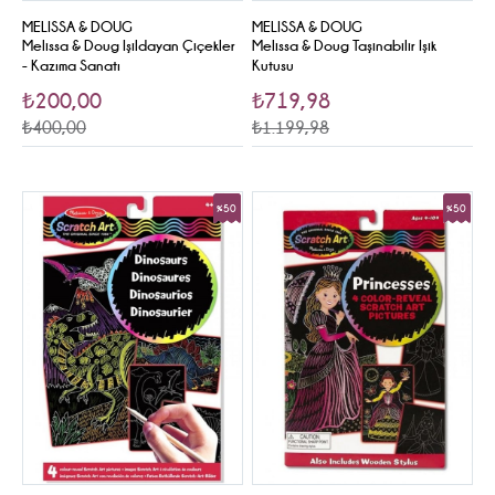
MELISSA & DOUG
MELISSA & DOUG
Melissa & Doug Işildayan Çiçekler
Melissa & Doug Taşinabilir Işik
- Kazıma Sanatı
Kutusu
₺200,00
₺719,98
₺400,00
₺1.199,98
%50
%50
Sale
Sale