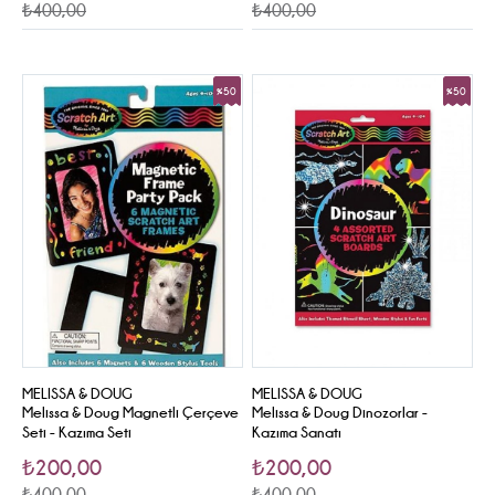
₺400,00
₺400,00
%50
%50
Sale
Sale
MELISSA & DOUG
MELISSA & DOUG
Melissa & Doug Magnetli Çerçeve
Melissa & Doug Dinozorlar -
Seti - Kazıma Seti
Kazıma Sanatı
₺200,00
₺200,00
₺400,00
₺400,00