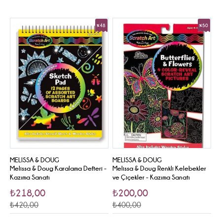
%48
%50
Sale
Sale
MELISSA & DOUG
MELISSA & DOUG
Melissa & Doug Karalama Defteri -
Melissa & Doug Renkli Kelebekler
Kazıma Sanatı
ve Çiçekler - Kazıma Sanatı
₺218,00
₺200,00
₺420,00
₺400,00