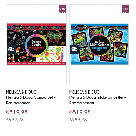
%48
%48
Sale
Sale
MELISSA & DOUG
MELISSA & DOUG
Melissa & Doug Combo Set -
Melissa & Doug Işildayan Setler -
Kazıma Sanatı
Kazıma Sanatı
₺519,98
₺519,98
₺999,98
₺999,98