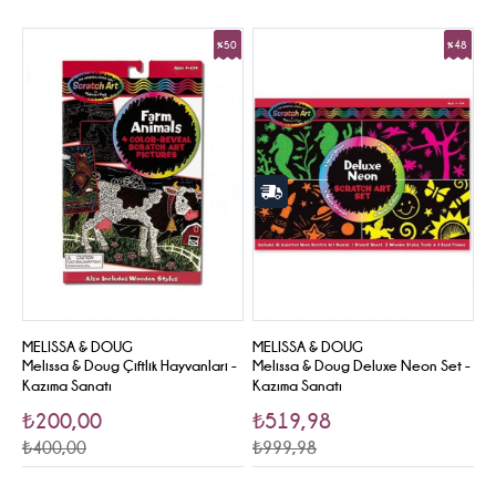
%50
%48
Sale
Sale
MELISSA & DOUG
MELISSA & DOUG
Melissa & Doug Çiftlik Hayvanlari -
Melissa & Doug Deluxe Neon Set -
Kazıma Sanatı
Kazıma Sanatı
₺200,00
₺519,98
₺400,00
₺999,98