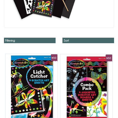
Filtering
Sort
%50
%50
Sale
Sale