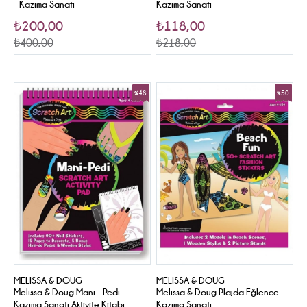
- Kazıma Sanatı
Kazıma Sanatı
₺200,00
₺118,00
₺400,00
₺218,00
%48
%50
Sale
Sale
MELISSA & DOUG
MELISSA & DOUG
Melissa & Doug Mani - Pedi -
Melissa & Doug Plajda Eğlence -
Kazıma Sanatı Aktivite Kitabı
Kazıma Sanatı