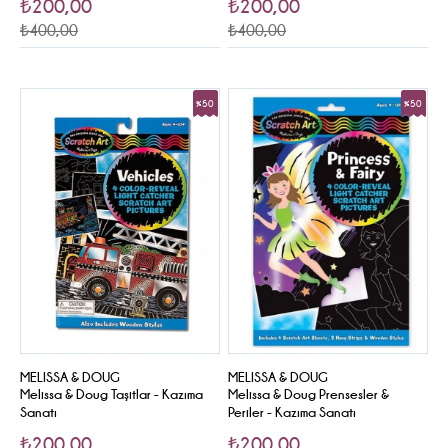
₺200,00
₺200,00
₺400,00
₺400,00
%50
%50
Sale
Sale
MELISSA & DOUG
MELISSA & DOUG
Melissa & Doug Taşitlar - Kazıma
Melissa & Doug Prensesler &
Sanatı
Periler - Kazıma Sanatı
₺200,00
₺200,00