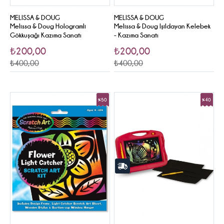
MELISSA & DOUG
MELISSA & DOUG
Melissa & Doug Hologramli
Melissa & Doug Işildayan Kelebek
Gökkuşağı Kazıma Sanatı
- Kazıma Sanatı
₺200,00
₺200,00
₺400,00
₺400,00
%50
%40
Sale
Sale