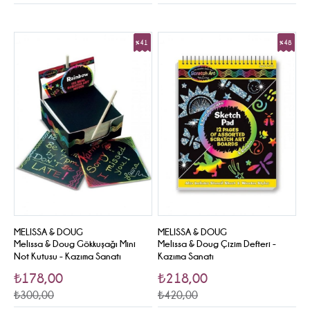
%41
%48
Sale
Sale
MELISSA & DOUG
MELISSA & DOUG
Melissa & Doug Gökkuşağı Mini
Melissa & Doug Çizim Defteri -
Not Kutusu - Kazıma Sanatı
Kazıma Sanatı
₺178,00
₺218,00
₺300,00
₺420,00