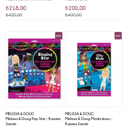
₺218,00
₺200,00
₺420,00
₺400,00
%50
%50
Sale
Sale
MELISSA & DOUG
MELISSA & DOUG
Melissa & Doug Pop Star - Kazıma
Melissa & Doug Moda ikonu -
Sanatı
Kazıma Sanatı