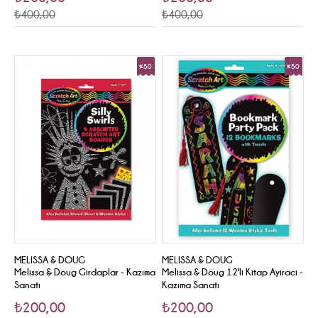
₺400,00
₺400,00
%50
%50
Sale
Sale
MELISSA & DOUG
MELISSA & DOUG
Melissa & Doug Girdaplar - Kazıma
Melissa & Doug 12'li Kitap Ayiraci -
Sanatı
Kazıma Sanatı
₺200,00
₺200,00