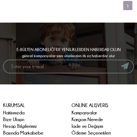
1
E-BÜLTEN ABONELİĞİ İLE YENİLİKLERDEN HABERDAR OLUN
güncel kampanyalar yeni ürünlerden ilk siz haberdar olur
KURUMSAL
ONLİNE ALIŞVERİŞ
Hakkımızda
Kampanyalar
Bize Ulaşın
Kargom Nerede
Hesap Bilgilerimiz
İade ve Değişim
Basında Markabebe
Ödeme Seçenekleri