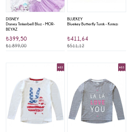
DISNEY
BLUEKEY
Disney Tinkerbell Bluz - MOR-
Bluekey Butterfly Tunik - Kırmızı
BEYAZ
₺399,50
₺411,64
₺1.899,00
₺511,12
%83
%83
Sale
Sale