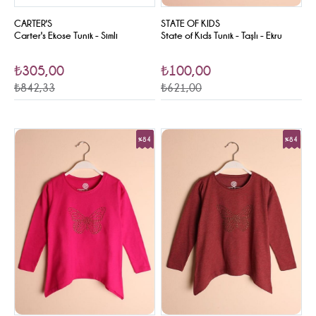
CARTER'S
STATE OF KIDS
Carter's Ekose Tunik - Simli
State of Kids Tunik - Taşlı - Ekru
₺305,00
₺100,00
₺842,33
₺621,00
%84
%84
Sale
Sale