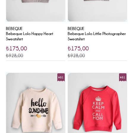
BEBEQUE
BEBEQUE
Bebeque Lolo Happy Heart
Bebeque Lolo Little Photographer
Sweatshirt
Sweatshirt
₺175,00
₺175,00
₺928,00
₺928,00
%81
%81
Sale
Sale