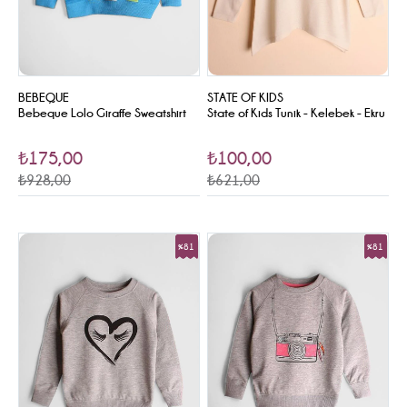
BEBEQUE
STATE OF KIDS
Bebeque Lolo Giraffe Sweatshirt
State of Kids Tunik - Kelebek - Ekru
₺175,00
₺100,00
₺928,00
₺621,00
%81
%81
Sale
Sale