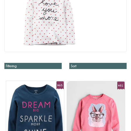
Filtering
Sort
%65
%81
Sale
Sale