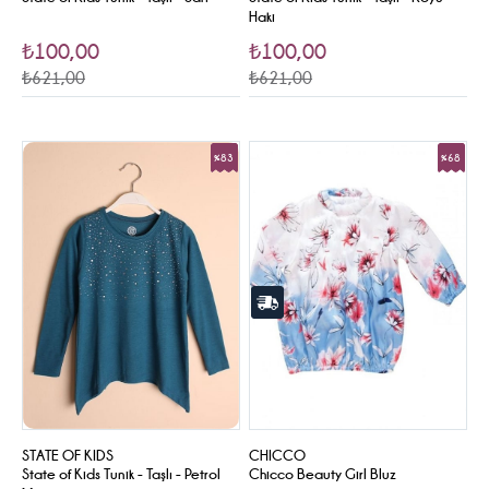
Haki
₺100,00
₺100,00
₺621,00
₺621,00
%83
%68
Sale
Sale
STATE OF KIDS
CHICCO
State of Kids Tunik - Taşlı - Petrol
Chicco Beauty Girl Bluz