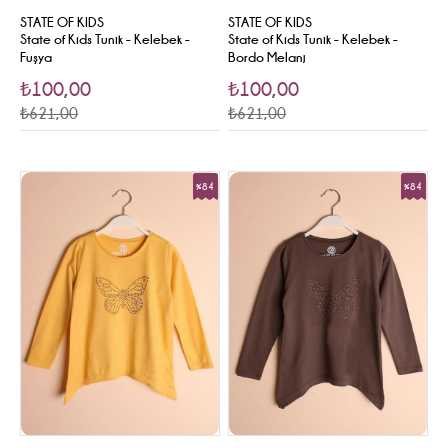
STATE OF KIDS
STATE OF KIDS
State of Kids Tunik - Kelebek -
State of Kids Tunik - Kelebek -
Fuşya
Bordo Melanj
₺100,00
₺100,00
₺621,00
₺621,00
%84
%84
Sale
Sale