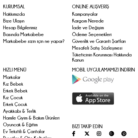
KURUMSAL
ONLİNE ALIŞVERİŞ
Hakkımızda
Kampanyalar
Bize Ulaşın
Kargom Nerede
Hesap Bilgilerimiz
İade ve Değişim
Basında Markabebe
Ödeme Seçenekleri
Markabebe sizin için ne yapar?
Güvenlik ve Garanti Şartları
Mesafeli Satış Sözleşmesi
Tüketicinin Korunması Hakkında
Kanun
HIZLI MENÜ
MOBİL UYGULAMAMIZI İNDİRİN
Markalar
Kız Bebek
Erkek Bebek
Kız Çocuk
Erkek Çocuk
Ayakkabı & Terlik
Hamile Giyim & Bakım Ürünleri
Oyuncak & Eğitim
BİZİ TAKİP EDİN
Ev Tekstili & Çantalar