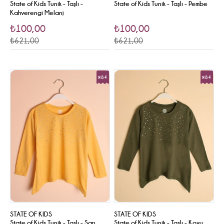
State of Kids Tunik - Taşlı -
State of Kids Tunik - Taşlı - Pembe
Kahverengi Melanj
₺100,00
₺100,00
₺621,00
₺621,00
%84
%84
Sale
Sale
STATE OF KIDS
STATE OF KIDS
State of Kids Tunik - Taşlı - Sarı
State of Kids Tunik - Taşlı - Koyu