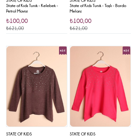
STATE OF KIDS
STATE OF KIDS
State of Kids Tunik - Kelebek -
State of Kids Tunik - Taşlı - Bordo
Petrol Mavisi
Melanj
₺100,00
₺100,00
₺621,00
₺621,00
%84
%84
Sale
Sale
STATE OF KIDS
STATE OF KIDS