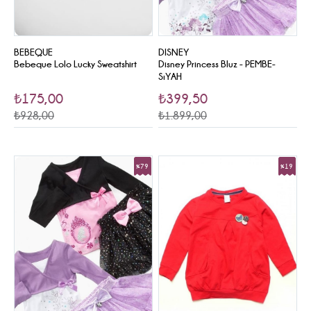
BEBEQUE
DISNEY
Bebeque Lolo Lucky Sweatshirt
Disney Princess Bluz - PEMBE-
SıYAH
₺175,00
₺399,50
₺928,00
₺1.899,00
%79
%19
Sale
Sale