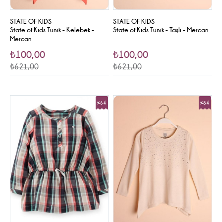
STATE OF KIDS
STATE OF KIDS
State of Kids Tunik - Kelebek -
State of Kids Tunik - Taşlı - Mercan
Mercan
₺100,00
₺100,00
₺621,00
₺621,00
%64
%84
Sale
Sale