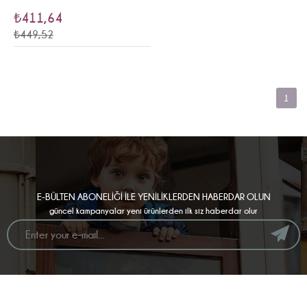
₺411,64
₺449,52
1
E-BÜLTEN ABONELİĞİ İLE YENİLİKLERDEN HABERDAR OLUN
güncel kampanyalar yeni ürünlerden ilk siz haberdar olur