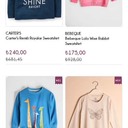
CARTER'S
BEBEQUE
Carter's Renkli Rüyalar Sweatshirt
Bebeque Lolo Wise Rabbit
Sweatshirt
₺240,00
₺175,00
₺681,45
₺928,00
%81
%84
Sale
Sale