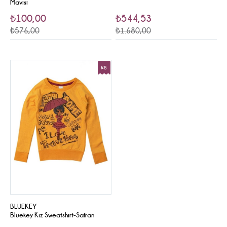
Mavisi
₺100,00
₺544,53
₺576,00
₺1.680,00
%8
Sale
BLUEKEY
Bluekey Kız Sweatshirt-Safran