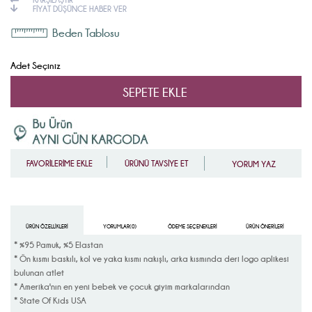
FIYAT DÜŞÜNCE HABER VER
Beden Tablosu
Adet Seçiniz
FAVORİLERİME EKLE
ÜRÜNÜ TAVSİYE ET
YORUM YAZ
ÜRÜN ÖZELLIKLERI
YORUMLAR
(0)
ÖDEME SEÇENEKLERI
ÜRÜN ÖNERILERI
* %95 Pamuk, %5 Elastan
* Ön kısmı baskılı, kol ve yaka kısmı nakışlı, arka kısmında deri logo aplikesi
bulunan atlet
* Amerika'nın en yeni bebek ve çocuk giyim markalarından
* State Of Kids USA