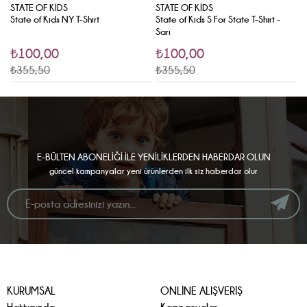
STATE OF KIDS
STATE OF KIDS
S
State of Kids NY T-Shirt
State of Kids S For State T-Shirt -
S
Sarı
₺100,00
₺100,00
₺355,50
₺355,50
₺
E-BÜLTEN ABONELİĞİ İLE YENİLİKLERDEN HABERDAR OLUN
güncel kampanyalar yeni ürünlerden ilk siz haberdar olur
KURUMSAL
ONLİNE ALIŞVERİŞ