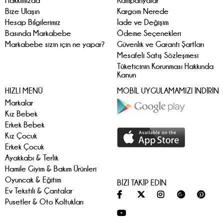
Hakkımızda
Kampanyalar
Bize Ulaşın
Kargom Nerede
Hesap Bilgilerimiz
İade ve Değişim
Basında Markabebe
Ödeme Seçenekleri
Markabebe sizin için ne yapar?
Güvenlik ve Garanti Şartları
Mesafeli Satış Sözleşmesi
Tüketicinin Korunması Hakkında
Kanun
HIZLI MENÜ
MOBİL UYGULAMAMIZI İNDİRİN
Markalar
Kız Bebek
Erkek Bebek
Kız Çocuk
Erkek Çocuk
Ayakkabı & Terlik
Hamile Giyim & Bakım Ürünleri
Oyuncak & Eğitim
BİZİ TAKİP EDİN
Ev Tekstili & Çantalar
Pusetler & Oto Koltukları