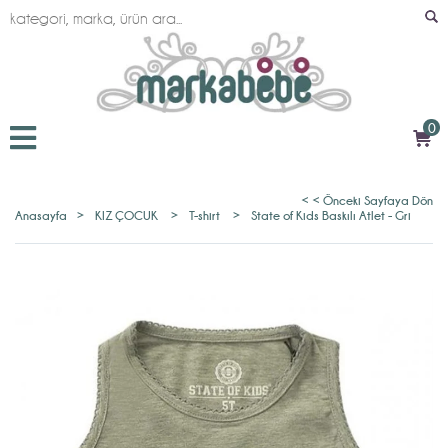
0
< < Önceki Sayfaya Dön
Anasayfa
>
KIZ ÇOCUK
>
T-shirt
>
State of Kids Baskılı Atlet - Gri