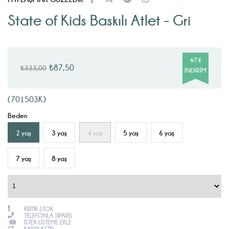
State of Kids Baskılı Atlet - Gri
%
74
₺87,50
₺333,00
İNDIRIM
(701503K)
Beden
2 yaş
3 yaş
4 yaş
5 yaş
6 yaş
7 yaş
8 yaş
KRITIK STOK
TELEFONLA SIPARIŞ
İSTEK LISTEME EKLE
KARŞILAŞTIR