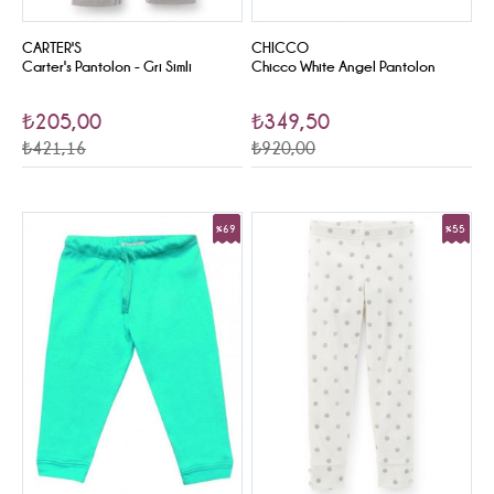
CARTER'S
CHICCO
Carter's Pantolon - Gri Simli
Chicco White Angel Pantolon
₺205,00
₺349,50
₺421,16
₺920,00
%69
%55
Sale
Sale