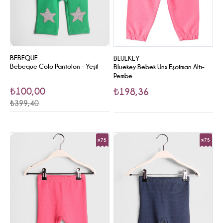
BEBEQUE
BLUEKEY
Bebeque Colo Pantolon - Yeşil
Bluekey Bebek Unx Eşofman Altı-
Pembe
₺100,00
₺198,36
₺399,40
%75
%75
Sale
Sale