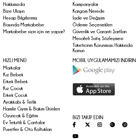
Hakkımızda
Kampanyalar
Bize Ulaşın
Kargom Nerede
Hesap Bilgilerimiz
İade ve Değişim
Basında Markabebe
Ödeme Seçenekleri
Markabebe sizin için ne yapar?
Güvenlik ve Garanti Şartları
Mesafeli Satış Sözleşmesi
Tüketicinin Korunması Hakkında
Kanun
HIZLI MENÜ
MOBİL UYGULAMAMIZI İNDİRİN
Markalar
Kız Bebek
Erkek Bebek
Kız Çocuk
Erkek Çocuk
Ayakkabı & Terlik
Hamile Giyim & Bakım Ürünleri
Oyuncak & Eğitim
BİZİ TAKİP EDİN
Ev Tekstili & Çantalar
Pusetler & Oto Koltukları