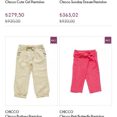
Chicco Cute Girl Pantolon
Chicco Sunday Dream Pantolon
₺279,50
₺363,02
₺920,00
₺920,00
%61
%62
Sale
Sale
CHICCO
CHICCO
Chicco Buttons Pantolon
Chicco Pink Butterfly Pantolon