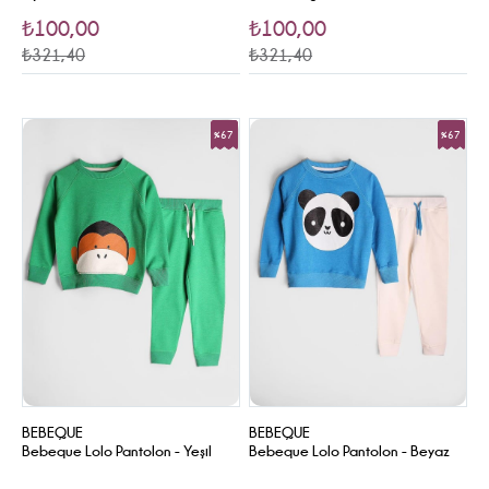
₺100,00
₺100,00
₺321,40
₺321,40
%67
%67
Sale
Sale
BEBEQUE
BEBEQUE
Bebeque Lolo Pantolon - Yeşil
Bebeque Lolo Pantolon - Beyaz