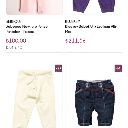
BEBEQUE
BLUEKEY
Bebeque New Jojo Penye
Bluekey Bebek Unx Eşofman Altı-
Pantolon - Pembe
Mor
₺100,00
₺211,56
₺345,40
%69
%57
Sale
Sale