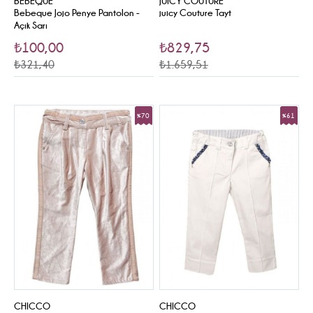
BEBEQUE
JUICY COUTURE
Bebeque Jojo Penye Pantolon -
juicy Couture Tayt
Açık Sarı
₺100,00
₺829,75
₺321,40
₺1.659,51
%70
%61
Sale
Sale
CHICCO
CHICCO