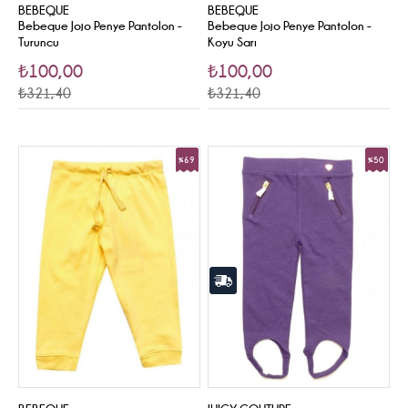
BEBEQUE
BEBEQUE
Bebeque Jojo Penye Pantolon -
Bebeque Jojo Penye Pantolon -
Turuncu
Koyu Sarı
₺100,00
₺100,00
₺321,40
₺321,40
%69
%50
Sale
Sale