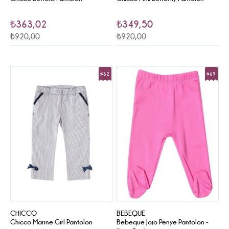
₺363,02
₺349,50
₺920,00
₺920,00
%62
%69
Sale
Sale
CHICCO
BEBEQUE
Chicco Marine Girl Pantolon
Bebeque Jojo Penye Pantolon -