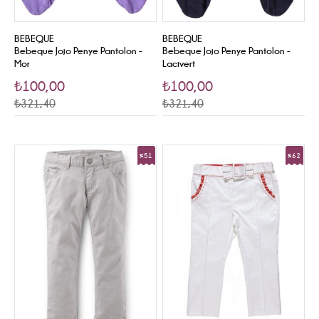
BEBEQUE
BEBEQUE
Bebeque Jojo Penye Pantolon -
Bebeque Jojo Penye Pantolon -
Mor
Lacivert
₺100,00
₺100,00
₺321,40
₺321,40
%51
%62
Sale
Sale