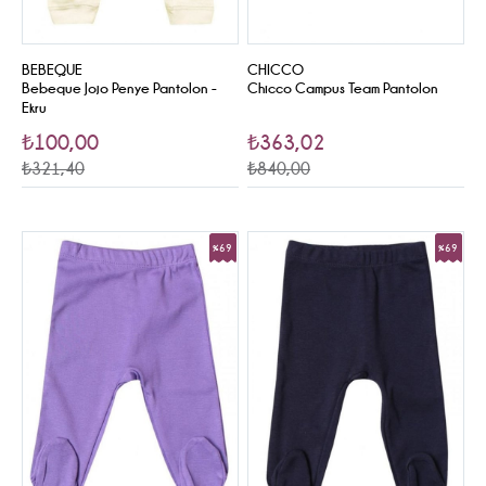
BEBEQUE
CHICCO
Bebeque Jojo Penye Pantolon -
Chicco Campus Team Pantolon
Ekru
₺100,00
₺363,02
₺321,40
₺840,00
%69
%69
Sale
Sale