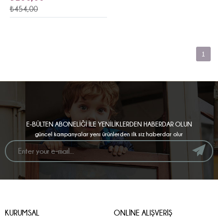
₺454,00
1
E-BÜLTEN ABONELİĞİ İLE YENİLİKLERDEN HABERDAR OLUN
güncel kampanyalar yeni ürünlerden ilk siz haberdar olur
KURUMSAL
ONLİNE ALIŞVERİŞ