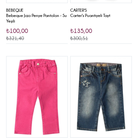
BEBEQUE
CARTER'S
Bebeque Jojo Penye Pantolon - Su
Carter's Puantiyeli Tayt
Yeşili
₺100,00
₺135,00
₺321,40
₺300,51