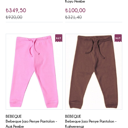
Koyu Pembe
₺349,50
₺100,00
₺920,00
₺321,40
%69
%69
Sale
Sale
BEBEQUE
BEBEQUE
Bebeque Jojo Penye Pantolon -
Bebeque Jojo Penye Pantolon -
Açık Pembe
Kahverengi