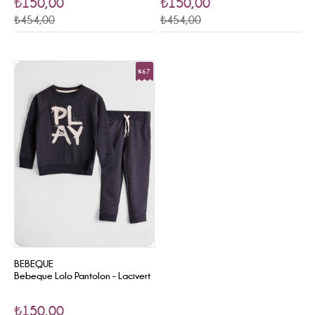
₺150,00
₺150,00
₺454,00
₺454,00
%67
Sale
BEBEQUE
Bebeque Lolo Pantolon - Lacivert
₺150,00