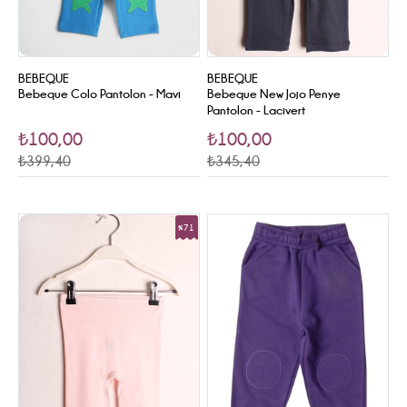
BEBEQUE
BEBEQUE
Bebeque Colo Pantolon - Mavi
Bebeque New Jojo Penye
Pantolon - Lacivert
₺100,00
₺100,00
₺399,40
₺345,40
%71
Sale