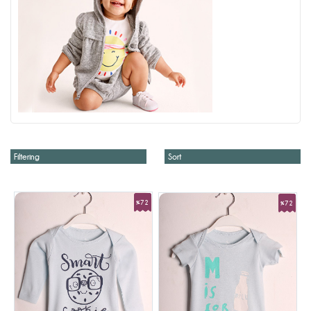
Filtering
Sort
%72
%72
Sale
Sale