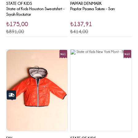
STATE OF KIDS
PAPFAR DENMARK
State of Kids Houston Sweatshirt -
Papfar Pijama Takımı - Sarı
Siyah Rockstar
₺175,00
₺137,91
₺891,00
₺414,00
%61
%60
Sale
Sale