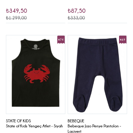
₺349,50
₺87,50
₺1.299,00
₺333,00
%74
%69
Sale
Sale
STATE OF KIDS
BEBEQUE
State of Kids Yengeç Atlet - Siyah
Bebeque Jojo Penye Pantolon -
Lacivert