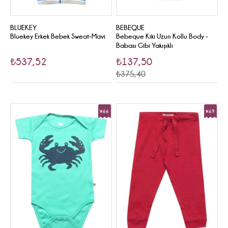
BLUEKEY
BEBEQUE
Bluekey Erkek Bebek Sweat-Mavi
Bebeque Kiki Uzun Kollu Body -
Babası Gibi Yakışıklı
₺537,52
₺137,50
₺375,40
%66
%69
Sale
Sale