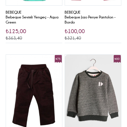
BEBEQUE
BEBEQUE
Bebeque Sevimli Yengeç - Aqua
Bebeque Jojo Penye Pantolon -
Green
Bordo
₺125,00
₺100,00
₺363,40
₺321,40
%75
%80
Sale
Sale