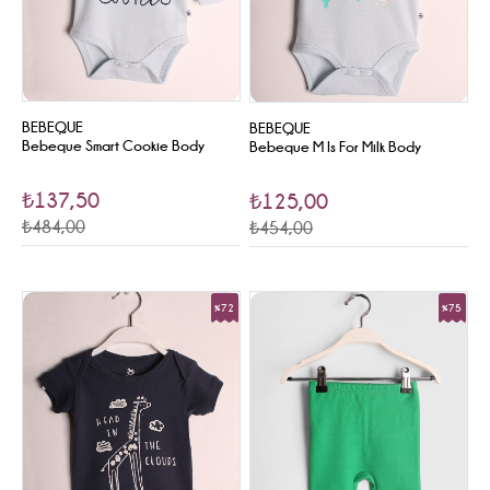
BEBEQUE
BEBEQUE
Bebeque Smart Cookie Body
Bebeque M Is For Milk Body
₺137,50
₺125,00
₺484,00
₺454,00
%72
%75
Sale
Sale