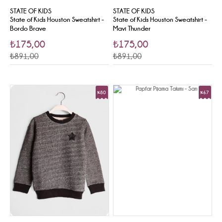
STATE OF KIDS
STATE OF KIDS
State of Kids Houston Sweatshirt -
State of Kids Houston Sweatshirt -
Bordo Brave
Mavi Thunder
₺175,00
₺175,00
₺891,00
₺891,00
%80
%67
Sale
Sale