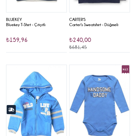
BLUEKEY
CARTER'S
Bluekey T-Shirt - Çıtçıtlı
Carter's Sweatshirt - Düğmeli
₺159,96
₺240,00
₺681,45
%63
Sale