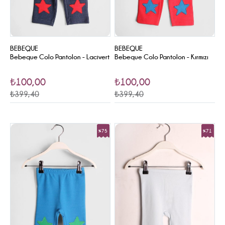
BEBEQUE
BEBEQUE
Bebeque Colo Pantolon - Lacivert
Bebeque Colo Pantolon - Kırmızı
₺100,00
₺100,00
₺399,40
₺399,40
%75
%71
Sale
Sale