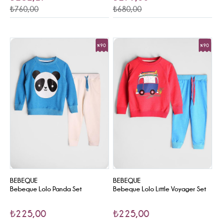
₺760,00
₺680,00
%90
%90
Sale
Sale
BEBEQUE
BEBEQUE
Bebeque Lolo Panda Set
Bebeque Lolo Little Voyager Set
₺225,00
₺225,00