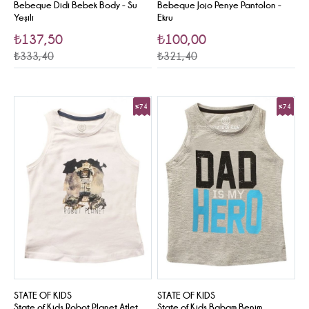
Bebeque Didi Bebek Body - Su
Bebeque Jojo Penye Pantolon -
Yeşili
Ekru
₺137,50
₺100,00
₺333,40
₺321,40
%74
%74
Sale
Sale
STATE OF KIDS
STATE OF KIDS
State of Kids Robot Planet Atlet
State of Kids Babam Benim