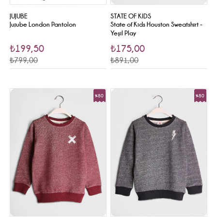
JUJUBE
STATE OF KIDS
Jujube London Pantolon
State of Kids Houston Sweatshirt -
Yeşil Play
₺199,50
₺175,00
₺799,00
₺891,00
%80
%80
Sale
Sale