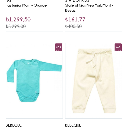
FAY
STATE OF KIDS
Fay Junior Mont - Orange
State of Kids New York Mont -
Beyaz
₺1.299,50
₺161,77
₺3.299,00
₺400,50
%59
%69
Sale
Sale
BEBEQUE
BEBEQUE