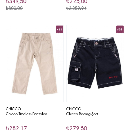
₺349,50
₺225,00
₺800,00
₺2.259,94
%63
%59
Sale
Sale
CHICCO
CHICCO
Chicco Timeless Pantolon
Chicco Racing Şort
₺282,17
₺279,50