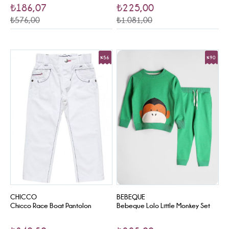
₺186,07
₺225,00
₺576,00
₺1.081,00
%56
%90
Sale
Sale
CHICCO
BEBEQUE
Chicco Race Boat Pantolon
Bebeque Lolo Little Monkey Set