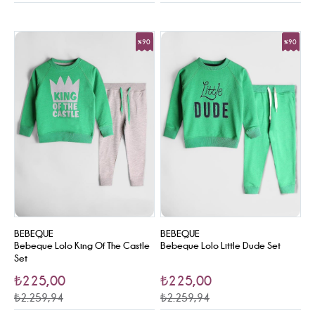
%90
%90
Sale
Sale
BEBEQUE
BEBEQUE
Bebeque Lolo King Of The Castle
Bebeque Lolo Little Dude Set
Set
₺225,00
₺225,00
₺2.259,94
₺2.259,94