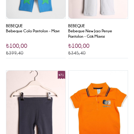
BEBEQUE
BEBEQUE
Bebeque Colo Pantolon - Mavi
Bebeque New Jojo Penye
Pantolon - Gök Mavisi
₺100,00
₺100,00
₺399,40
₺345,40
%71
Sale