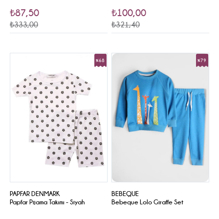
₺87,50
₺100,00
₺333,00
₺321,40
%68
%79
Sale
Sale
PAPFAR DENMARK
BEBEQUE
Papfar Pijama Takımı - Siyah
Bebeque Lolo Giraffe Set