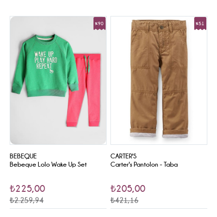
%90
%51
Sale
Sale
BEBEQUE
CARTER'S
Bebeque Lolo Wake Up Set
Carter's Pantolon - Taba
₺225,00
₺205,00
₺2.259,94
₺421,16