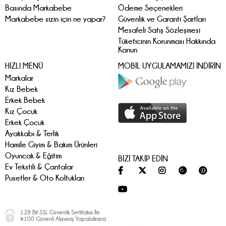
Basında Markabebe
Ödeme Seçenekleri
Markabebe sizin için ne yapar?
Güvenlik ve Garanti Şartları
Mesafeli Satış Sözleşmesi
Tüketicinin Korunması Hakkında
Kanun
HIZLI MENÜ
MOBİL UYGULAMAMIZI İNDİRİN
Markalar
Kız Bebek
Erkek Bebek
Kız Çocuk
Erkek Çocuk
Ayakkabı & Terlik
Hamile Giyim & Bakım Ürünleri
Oyuncak & Eğitim
BİZİ TAKİP EDİN
Ev Tekstili & Çantalar
Pusetler & Oto Koltukları
128 Bit SSL Güvenlik Sertifakısı İle
%100 Güvenli Alışveriş Yapabilirsiniz