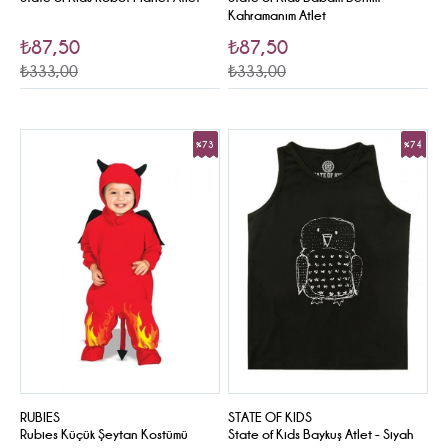
Kahramanım Atlet
₺87,50
₺87,50
₺333,00
₺333,00
%73
%74
Sale
Sale
RUBIES
STATE OF KIDS
Rubies Küçük Şeytan Kostümü
State of Kids Baykuş Atlet - Siyah