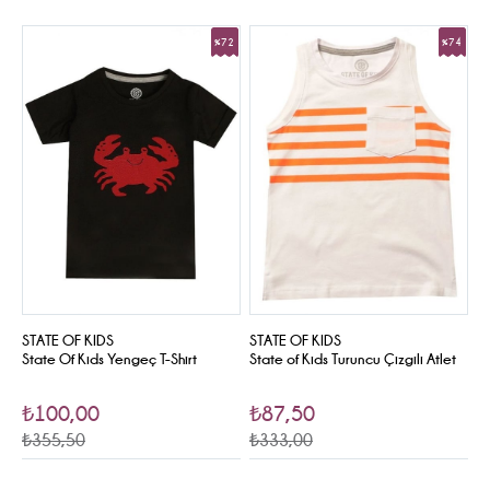
%72
%74
Sale
Sale
STATE OF KIDS
STATE OF KIDS
State Of Kids Yengeç T-Shirt
State of Kids Turuncu Çizgili Atlet
₺100,00
₺87,50
₺355,50
₺333,00