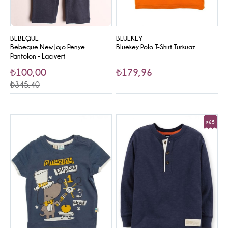
BEBEQUE
BLUEKEY
Bebeque New Jojo Penye
Bluekey Polo T-Shirt Turkuaz
Pantolon - Lacivert
₺100,00
₺179,96
₺345,40
%65
Sale