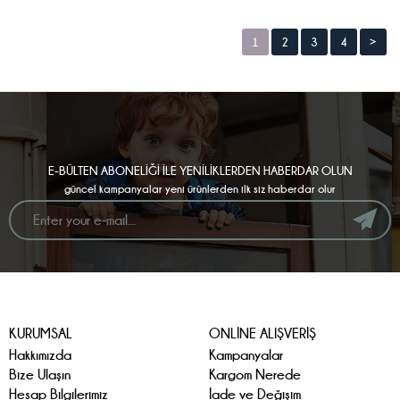
1
2
3
4
>
E-BÜLTEN ABONELİĞİ İLE YENİLİKLERDEN HABERDAR OLUN
güncel kampanyalar yeni ürünlerden ilk siz haberdar olur
KURUMSAL
ONLİNE ALIŞVERİŞ
Hakkımızda
Kampanyalar
Bize Ulaşın
Kargom Nerede
Hesap Bilgilerimiz
İade ve Değişim