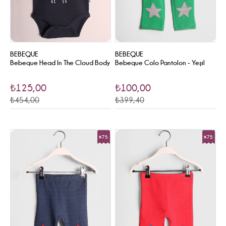
BEBEQUE
BEBEQUE
Bebeque Head In The Cloud Body
Bebeque Colo Pantolon - Yeşil
₺125,00
₺100,00
₺454,00
₺399,40
%75
%75
Sale
Sale