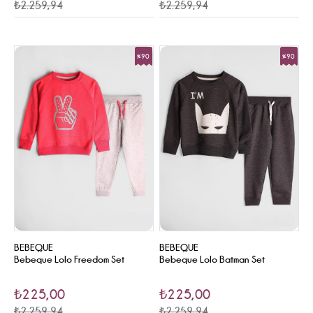
₺2.259,94
₺2.259,94
%90
%90
Sale
Sale
BEBEQUE
BEBEQUE
Bebeque Lolo Freedom Set
Bebeque Lolo Batman Set
₺225,00
₺225,00
₺2.259,94
₺2.259,94