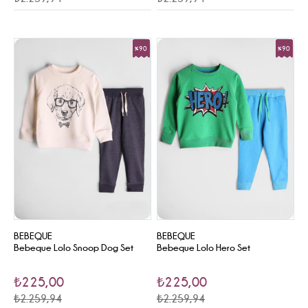
%90
%90
Sale
Sale
BEBEQUE
BEBEQUE
Bebeque Lolo Snoop Dog Set
Bebeque Lolo Hero Set
₺225,00
₺225,00
₺2.259,94
₺2.259,94